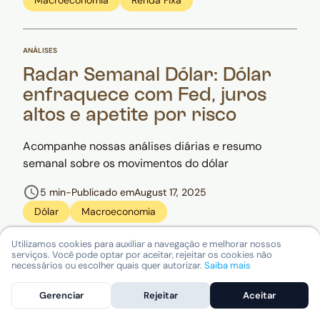
ANÁLISES
Radar Semanal Dólar: Dólar
enfraquece com Fed, juros
altos e apetite por risco
Acompanhe nossas análises diárias e resumo
semanal sobre os movimentos do dólar
5 min
-
Publicado em
August 17, 2025
Dólar
Macroeconomia
Utilizamos cookies para auxiliar a navegação e melhorar nossos
serviços. Você pode optar por aceitar, rejeitar os cookies não
ANÁLISES
necessários ou escolher quais quer autorizar.
Saiba mais
Afastando ruídos | Carta
Gerenciar
Rejeitar
Aceitar
Mensal de Agosto de 2025