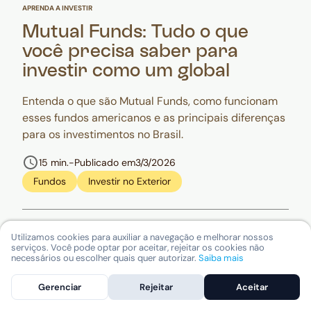
APRENDA A INVESTIR
Mutual Funds: Tudo o que
você precisa saber para
investir como um global
Entenda o que são Mutual Funds, como funcionam
esses fundos americanos e as principais diferenças
para os investimentos no Brasil.
15 min.
-
Publicado em
3/3/2026
Fundos
Investir no Exterior
APRENDA A INVESTIR
Utilizamos cookies para auxiliar a navegação e melhorar nossos
serviços. Você pode optar por aceitar, rejeitar os cookies não
Por que investir no exterior?
necessários ou escolher quais quer autorizar.
Saiba mais
8 motivos para dolarizar sua
Gerenciar
Rejeitar
Aceitar
carteira e acessar o mercado