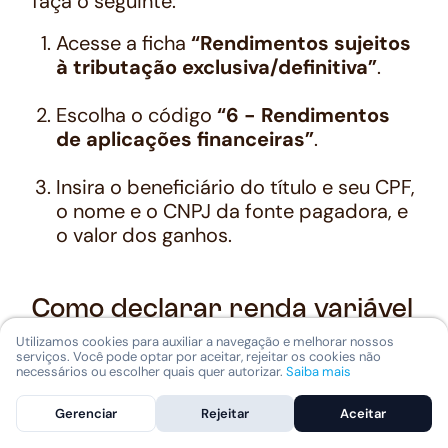
faça o seguinte:
Acesse a ficha
“Rendimentos sujeitos
à tributação exclusiva/definitiva”
.
Escolha o código
“6 - Rendimentos
de aplicações financeiras”
.
Insira o beneficiário do título e seu CPF,
o nome e o CNPJ da fonte pagadora, e
o valor dos ganhos.
Como declarar renda variável
no Imposto de Renda
Utilizamos cookies para auxiliar a navegação e melhorar nossos
serviços. Você pode optar por aceitar, rejeitar os cookies não
necessários ou escolher quais quer autorizar.
Saiba mais
O processo de saber como declarar
investimentos no Imposto de Renda,
Gerenciar
Rejeitar
Aceitar
quando o foco é a renda variável, muda