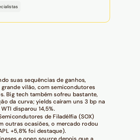
cialistas
do suas sequências de ganhos,
o grande vilão, com semicondutores
s. Big tech também sofreu bastante,
ão da curva; yields caíram uns 3 bp na
 WTI disparou 14,5%.
emicondutores de Filadélfia (SOX)
em outras ocasiões, o mercado rodou
AAPL +5,8% foi destaque).
ineses e open source depois que a