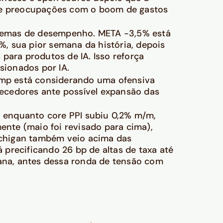
, e preocupações com o boom de gastos
blemas de desempenho. META -3,5% está
, sua pior semana da história, depois
para produtos de IA. Isso reforça
ionados por IA.
rump está considerando uma ofensiva
stecedores ante possível expansão das
, enquanto core PPI subiu 0,2% m/m,
nte (maio foi revisado para cima),
ichigan também veio acima das
á precificando 26 bp de altas de taxa até
mana, antes dessa ronda de tensão com