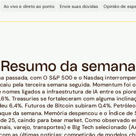
Ao vivo e direto ao ponto
Envie suas dúvidas
Opinião de espe
Resumo da semana
na passada, com O S&P 500 e o Nasdaq interrompen
 caiu pela terceira semana seguida. Momentum foi 
omes ligados a infraestrutura de IA entre os piore
6%. Treasuries se fortaleceram com alguma inclinaç
deu 6,4%. Futuros de Bitcoin subiram 0,4%. Petróleo
aque da semana. Memória despencou e o Índice de S
l de 25, caindo para bear market. Como observado 
nais, varejo, transportes) e Big Tech selecionado (
com as últimas notícias: competição de modelos ch