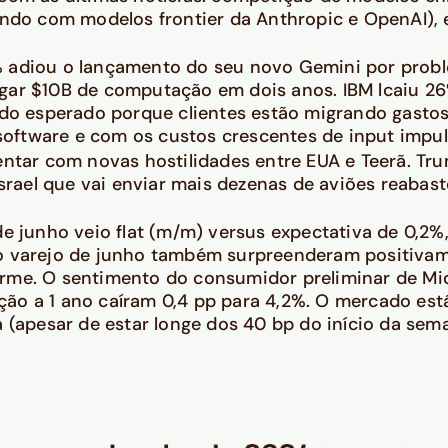
zando com modelos frontier da Anthropic e OpenAI)
% adiou o lançamento do seu novo Gemini por pro
ar $10B de computação em dois anos. IBM lcaiu 26%
do esperado porque clientes estão migrando gastos 
ftware e com os custos crescentes de input impuls
entar com novas hostilidades entre EUA e Teerã. T
Israel que vai enviar mais dezenas de aviões reaba
e junho veio flat (m/m) versus expectativa de 0,2%
 varejo de junho também surpreenderam positivame
rme. O sentimento do consumidor preliminar de M
ação a 1 ano caíram 0,4 pp para 4,2%. O mercado est
a (apesar de estar longe dos 40 bp do início da se