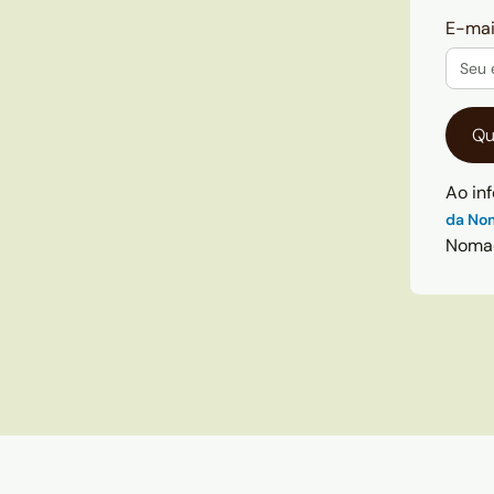
E-mai
Ao in
da No
Noma