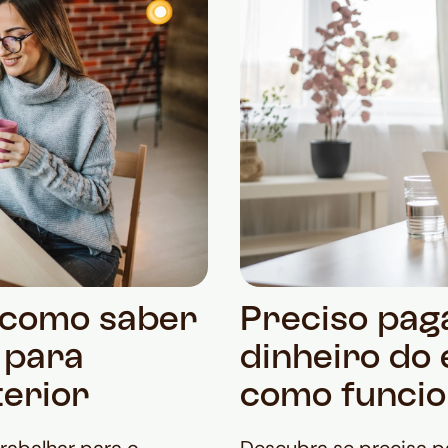
: como saber
Preciso pag
 para
dinheiro do
terior
como funci
rabalhar para o
Descubra se precisa p