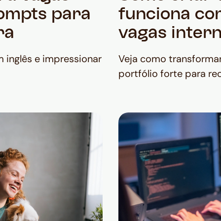
rompts para
funciona co
ra
vagas inter
m inglês e impressionar
Veja como transform
portfólio forte para re