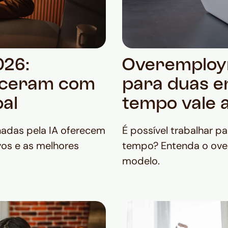
026:
Overemploym
esceram com
para duas 
bal
tempo vale 
nadas pela IA oferecem
É possível trabalhar 
vos e as melhores
tempo? Entenda o ove
modelo.