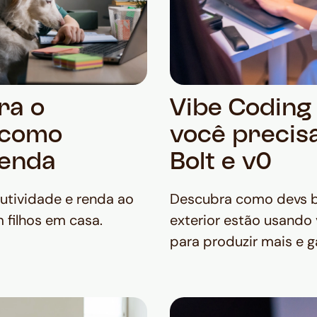
ra o
Vibe Coding
: como
você precis
renda
Bolt e v0
dutividade e renda ao
Descubra como devs br
 filhos em casa.
exterior estão usando 
para produzir mais e g