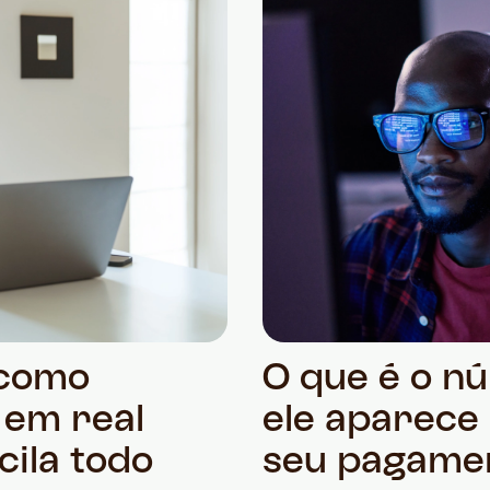
 como
O que é o n
 em real
ele aparece
ila todo
seu pagame