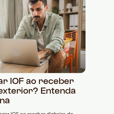
ar IOF ao receber
 exterior? Entenda
ona
agar IOF ao receber dinheiro do