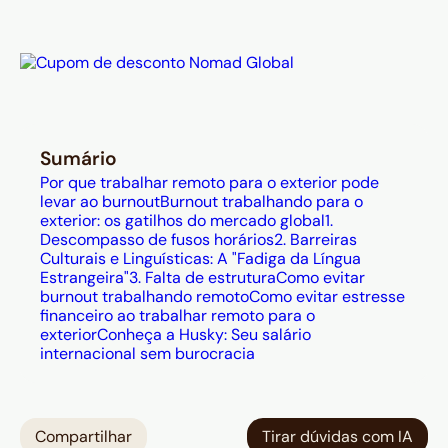
de fusos horários e a fadiga
cognitiva de se comunicar o dia
todo em uma segunda língua.
Para prevenir o esgotamento, as
estratégias passam por definir
metas diárias realistas, manter
Sumário
atividade física regular, preservar o
Por que trabalhar remoto para o exterior pode
sono de qualidade, não se isolar
levar ao burnout
Burnout trabalhando para o
exterior: os gatilhos do mercado global
1.
socialmente e planejar períodos de
Descompasso de fusos horários
2. Barreiras
descanso com reserva financeira —
Culturais e Linguísticas: A "Fadiga da Língua
Estrangeira"
3. Falta de estrutura
Como evitar
já que como contractor não há
burnout trabalhando remoto
Como evitar estresse
férias automáticas.
financeiro ao trabalhar remoto para o
A incerteza financeira também é
exterior
Conheça a Husky: Seu salário
internacional sem burocracia
uma fonte de desgaste mental
frequentemente ignorada: não saber
exatamente quanto vai receber ou
quanto se perde em taxas de
Compartilhar
Tirar dúvidas com IA