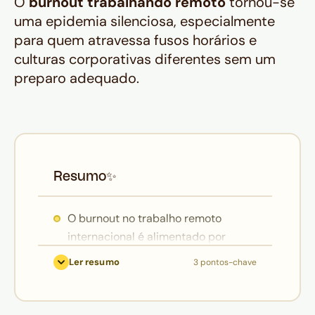
O
burnout trabalhando remoto
tornou-se
uma epidemia silenciosa, especialmente
para quem atravessa fusos horários e
culturas corporativas diferentes sem um
preparo adequado.
Resumo
✨
O burnout no trabalho remoto
internacional é alimentado por
fatores específicos: a pressão de
Ler resumo
3 pontos-chave
estar sempre disponível para
"provar" que está trabalhando, o
isolamento social, o descompasso