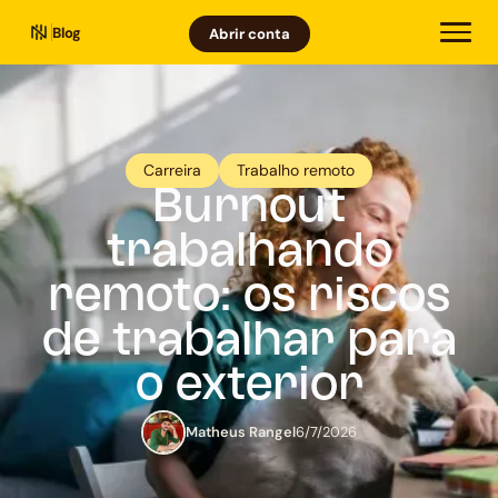
Blog
Abrir conta
Carreira
Trabalho remoto
Burnout
trabalhando
remoto: os riscos
de trabalhar para
o exterior
Matheus Rangel
6/7/2026