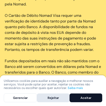
pela Nomad.
O Cartão de Débito Nomad Visa requer uma
verificação de identidade tanto por parte da Nomad
quanto pelo Banco. A disponibilidade de fundos na
conta de depósito à vista nos EUA depende do
momento das suas instruções de pagamento e pode
estar sujeita a restrições de prevenção a fraudes.
Portanto, os tempos de transferência podem variar.
Fundos depositados em reais não são mantidos com o
Banco até serem convertidos em dólares pela Nomad e
transferidos para o Banco. O Banco, como membro do
FDIC, oferece à você cobertura de seguro FDIC para os
Utilizamos cookies para auxiliar a navegação e melhorar nossos
fundos na conta de depósito à vista nos EUA, até
serviços. Você pode optar por aceitar, rejeitar os cookies não
necessários ou escolher quais quer autorizar.
Saiba mais
US$250.000,00 por depositante, por categoria de
titularidade e por instituição depositária segurada.
Gerenciar
Rejeitar
Aceitar
Para mais informações sobre o seguro FDIC, visite