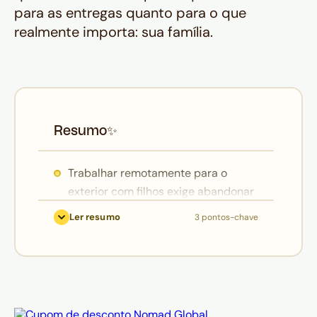
para as entregas quanto para o que
realmente importa: sua família.
Resumo
✨
Trabalhar remotamente para o
exterior com filhos exige abandonar
a ideia de 8 horas ininterruptas e
Ler resumo
3 pontos-chave
adotar blocos de Deep Work nos
períodos em que as crianças estão
dormindo ou sob cuidados —
alocando ali as tarefas de maior
esforço cognitivo e aproveitando a