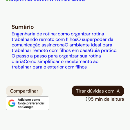
cultura assíncrona das empresas
internacionais para ganhar
flexibilidade nos demais momentos.
A rotina funciona sobre quatro
Sumário
pilares práticos: alinhar combinados
Engenharia de rotina: como organizar rotina
com as crianças antes de iniciar o
trabalhando remoto com filhos
O superpoder da
comunicação assíncrona
O ambiente ideal para
expediente, manter documentação
trabalhar remoto com filhos em casa
Guia prático:
assíncrona detalhada (Jira, Notion)
O passo a passo para organizar sua rotina
diária
Como simplificar o recebimento ao
para não gerar gargalos ao se
trabalhar para o exterior com filhos
ausentar, fazer pausas ativas
focadas nos filhos ao longo do dia e
criar um ritual físico de
Compartilhar
Tirar dúvidas com IA
encerramento que marque a
5 min de leitura
transição entre o papel de
profissional e o de pai ou mãe.
Organizar a rotina perde sentido se
o recebimento internacional ainda
gera burocracia e imprevisibilidade