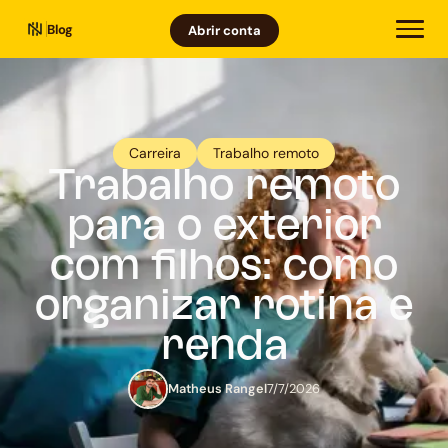
Blog
Abrir conta
Carreira
Trabalho remoto
Trabalho remoto
para o exterior
com filhos: como
organizar rotina e
renda
Matheus Rangel
7/7/2026