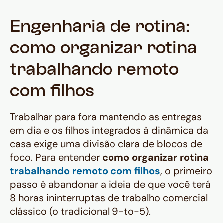
— e a Husky atua exatamente nessa
camada, eliminando esse atrito para
Engenharia de rotina:
que o profissional foque no trabalho
como organizar rotina
e na família.
trabalhando remoto
com filhos
Trabalhar para fora mantendo as entregas
em dia e os filhos integrados à dinâmica da
casa exige uma divisão clara de blocos de
foco. Para entender
como organizar rotina
trabalhando remoto com filhos
, o primeiro
passo é abandonar a ideia de que você terá
8 horas ininterruptas de trabalho comercial
clássico (o tradicional
9-to-5
).