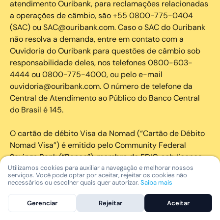
atendimento Ouribank, para reclamações relacionadas
a operações de câmbio, são +55 0800-775-0404
(SAC) ou SAC@ouribank.com. Caso o SAC do Ouribank
não resolva a demanda, entre em contato com a
Ouvidoria do Ouribank para questões de câmbio sob
responsabilidade deles, nos telefones 0800-603-
4444 ou 0800-775-4000, ou pelo e-mail
ouvidoria@ouribank.com. O número de telefone da
Central de Atendimento ao Público do Banco Central
do Brasil é 145.
O cartão de débito Visa da Nomad (“Cartão de Débito
Nomad Visa”) é emitido pelo Community Federal
Savings Bank (“Banco”), membro do FDIC, sob licença
da Visa U.S.A. Inc. A Nomad é gerente de programas
Utilizamos cookies para auxiliar a navegação e melhorar nossos
serviços. Você pode optar por aceitar, rejeitar os cookies não
bancários para o Cartão de Débito Nomad Visa e é
necessários ou escolher quais quer autorizar.
Saiba mais
única e exclusivamente responsável por fornecer
atendimento ao cliente em nome do Banco para o
Gerenciar
Rejeitar
Aceitar
Cartão de Débito Nomad Visa e a conta de depósito à