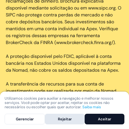
reclamações de dinheiro. Brochura explicativa
disponível mediante solicitação ou em www.sipc.org. O
SIPC não protege contra perdas de mercado e não
cobre depósitos bancários. Seus investimentos são
mantidos em uma conta individual na Apex. Verifique
os registros dessas empresas na ferramenta
BrokerCheck da FINRA (www.brokercheck.finra.org/).
A proteção disponível pelo FDIC, aplicável à conta
bancária nos Estados Unidos disponível na plataforma
da Nomad, não cobre os saldos depositados na Apex.
A transferência de recursos para sua conta de
investimento pode ser realizada por meio da Nomad
Fintech ou de Agente de Câmbio, na forma prevista nos
Utilizamos cookies para auxiliar a navegação e melhorar nossos
serviços. Você pode optar por aceitar, rejeitar os cookies não
Termos de Uso
– Serviços Nomad, Componentes de
necessários ou escolher quais quer autorizar.
Saiba mais
Remessa.
Gerenciar
Rejeitar
Aceitar
Seus investimentos no exterior podem estar sujeitos à