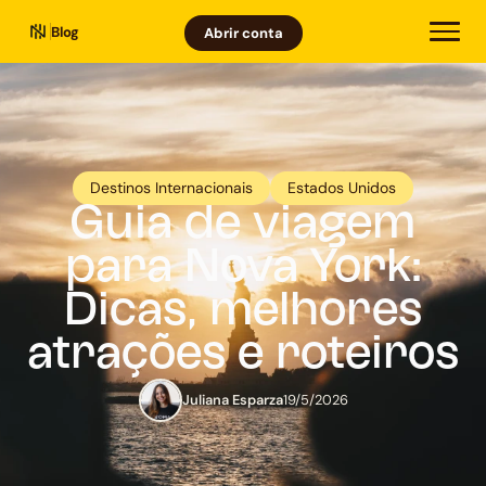
Blog
Abrir conta
Destinos Internacionais
Estados Unidos
Guia de viagem
para Nova York:
Dicas, melhores
atrações e roteiros
Juliana Esparza
19/5/2026