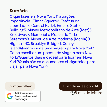
Sumário
O que fazer em Nova York: 11 atrações
imperdíveis
1. Times Square
2. Estátua da
Liberdade
3. Central Park
4. Empire State
Building
5. Museu Metropolitano de Arte (Met)
6.
Broadway
7. Memorial e Museu do 11 de
Setembro
8. Museu de Arte Moderna (MoMA)
9.
High Line
10. Brooklyn Bridge
11. Coney
Island
Quanto custa uma viagem para Nova York?
Como escolher um pacote de viagem para Nova
York?
Quantos dias é o ideal para ficar em Nova
York?
Quais são os documentos obrigatórios para
viajar para Nova York?
Compartilhar
Tirar dúvidas com IA
8 min de leitura