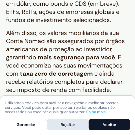
em dólar, como
bonds
e CDS (em breve),
ETFs, REITs, ações de empresas globais e
fundos de investimento selecionados.
Além disso, os valores mobiliários da sua
Conta Nomad são assegurados por órgãos
americanos de proteção ao investidor,
garantindo
mais segurança para você
. E
você economiza nas suas movimentações
com
taxa zero de corretagem
e ainda
recebe relatórios completos para declarar
seu imposto de renda com facilidade.
Abra a sua Conta Internacional Nomad
Utilizamos cookies para auxiliar a navegação e melhorar nossos
serviços. Você pode optar por aceitar, rejeitar os cookies não
agora!
necessários ou escolher quais quer autorizar.
Saiba mais
Gerenciar
Rejeitar
Aceitar