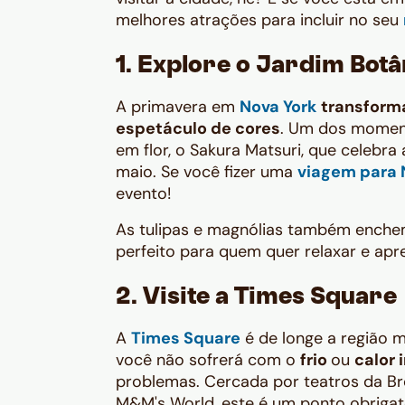
melhores atrações para incluir no seu
1. Explore o Jardim Bot
A primavera em
Nova York
transforma
espetáculo de cores
. Um dos moment
em flor, o
Sakura Matsuri,
que celebra 
maio. Se você fizer uma
viagem para 
evento!
As tulipas e magnólias também enchem
perfeito para quem quer relaxar e apre
2. Visite a Times Square
A
Times Square
é de longe a região m
você não sofrerá com o
frio
ou
calor 
problemas. Cercada por teatros da Br
M&M's World, este é um ponto obrigató