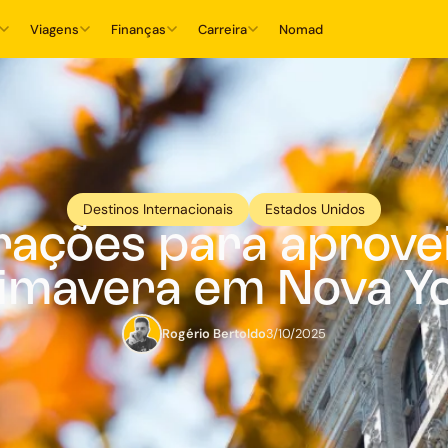
Viagens
Finanças
Carreira
Nomad
Destinos Internacionais
Estados Unidos
trações para aprovei
imavera em Nova Y
Rogério Bertoldo
3/10/2025