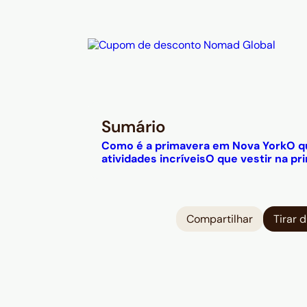
Sumário
Como é a primavera em Nova York
O q
atividades incríveis
O que vestir na p
Compartilhar
Tirar 