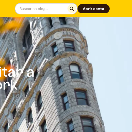
Abrir conta
tar a
ork