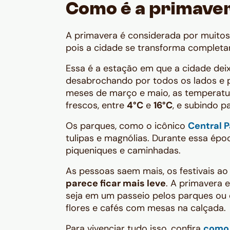
Como é a primave
A primavera é considerada por muito
pois a cidade se transforma complet
Essa é a estação em que a cidade deixa
desabrochando por todos os lados e 
meses de março e maio, as temperatu
frescos, entre
4°C
e
16°C
, e subindo 
Os parques, como o icônico
Central P
tulipas e magnólias. Durante essa épo
piqueniques e caminhadas.
As pessoas saem mais, os festivais ao
parece ficar mais leve
. A primavera 
seja em um passeio pelos parques ou
flores e cafés com mesas na calçada.
Para vivenciar tudo isso, confira
como 