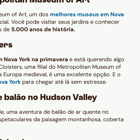
politan Museum of Art
eum of Art
,
um dos
melhores museus em Nova
ial. Você pode visitar seus jardins e conhecer
s de
5.000 anos de história.
ters
m Nova York na primavera
e está querendo algo
Cloisters
,
uma filial do Metropolitan Museum of
da Europa medieval, é uma excelente opção. E o
ova York
para chegar até lá sem estresse.
e balão no Hudson Valley
de, uma aventura de balão de ar quente no
espetaculares da paisagem montanhosa, coberta