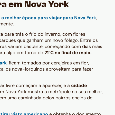
ra em Nova York
s
a melhor época para viajar para Nova York
,
amente.
 para trás o frio do inverno, com flores
parques que ganham um novo fôlego. Entre os
ras variam bastante, começando com dias mais
para algo em torno de
21°C no final de maio​.
ark
, ficam tomados por cerejeiras em flor,
ca, os nova-iorquinos aproveitam para fazer
 ar livre começam a aparecer, e a
cidade
em Nova York mostra a metrópole no seu melhor,
 em uma caminhada pelos bairros cheios de
tirar visto americano
e obtenha o documento