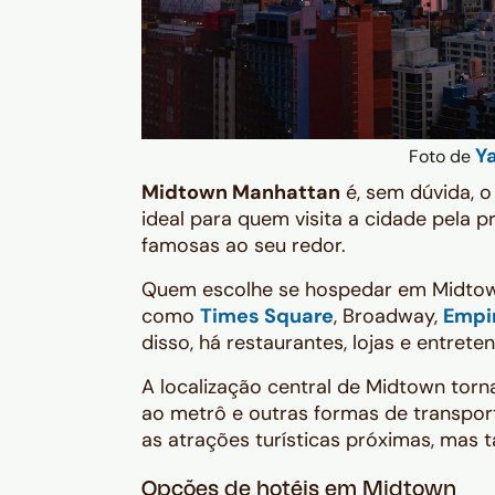
Y
Foto de
Midtown Manhattan
é, sem dúvida, o
ideal para quem visita a cidade pela p
famosas ao seu redor.
Quem escolhe se hospedar em Midtown
como
Times Square
, Broadway,
Empir
disso, há restaurantes, lojas e entre
A localização central de Midtown tor
ao metrô e outras formas de transpor
as atrações turísticas próximas, mas 
Opções de hotéis em Midtown