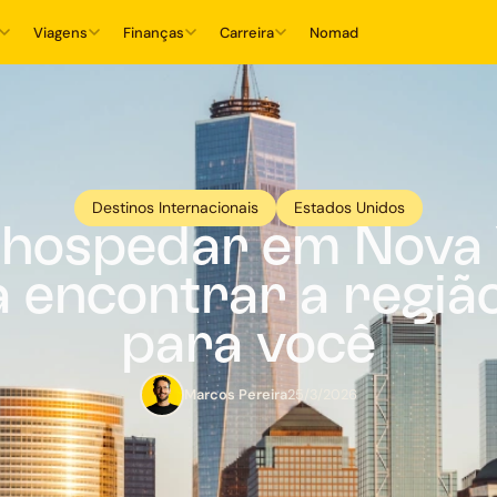
Viagens
Finanças
Carreira
Nomad
Destinos Internacionais
Estados Unidos
 hospedar em Nova 
a encontrar a região
para você
Marcos Pereira
25/3/2026