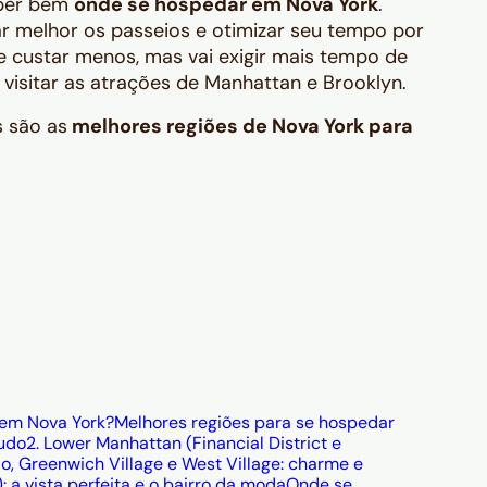
aber bem
onde se hospedar em Nova York
.
r melhor os passeios e otimizar seu tempo por
de custar menos, mas vai exigir mais tempo de
isitar as atrações de Manhattan e Brooklyn.
s são as
melhores regiões de Nova York para
 em Nova York?
Melhores regiões para se hospedar
tudo
2. Lower Manhattan (Financial District e
Ho, Greenwich Village e West Village: charme e
 a vista perfeita e o bairro da moda
Onde se