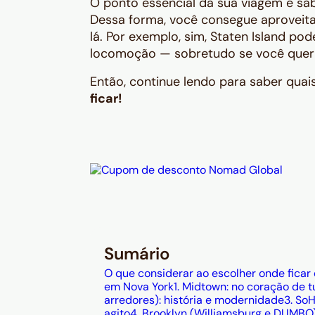
O ponto essencial da sua viagem é s
Dessa forma, você consegue aproveita
lá. Por exemplo, sim, Staten Island po
locomoção — sobretudo se você quer v
Então, continue lendo para saber quai
ficar!
Sumário
O que considerar ao escolher onde ficar
em Nova York
1. Midtown: no coração de 
arredores): história e modernidade
3. So
agito
4. Brooklyn (Williamsburg e DUMBO):