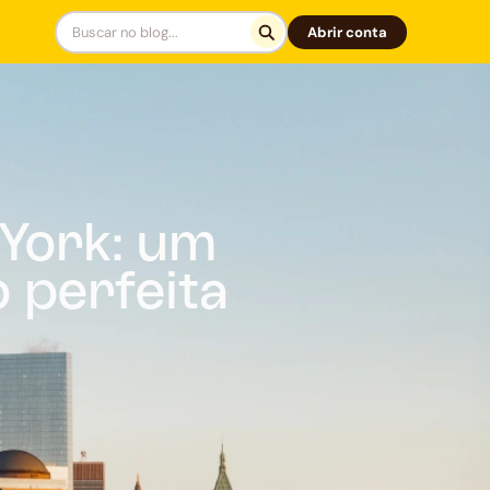
Abrir conta
York: um
 perfeita