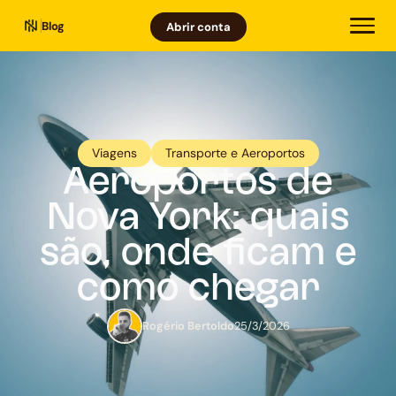
Blog
Abrir conta
Viagens
Transporte e Aeroportos
Aeroportos de
Nova York: quais
são, onde ficam e
como chegar
Rogério Bertoldo
25/3/2026