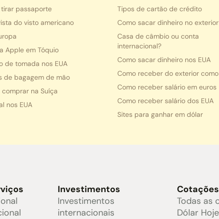
tirar passaporte
Tipos de cartão de crédito
ista do visto americano
Como sacar dinheiro no exterior
uropa
Casa de câmbio ou conta
internacional?
da Apple em Tóquio
Como sacar dinheiro nos EUA
o de tomada nos EUA
Como receber do exterior como
s de bagagem de mão
Como receber salário em euros
 comprar na Suíça
Como receber salário dos EUA
al nos EUA
Sites para ganhar em dólar
rviços
Investimentos
Cotaçõe
ional
Investimentos
Todas as 
cional
internacionais
Dólar Hoj