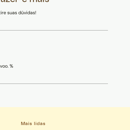
ire suas dúvidas!
 voo. %
Mais lidas