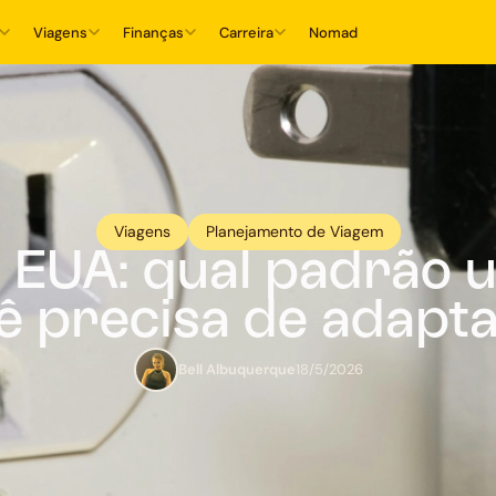
Viagens
Finanças
Carreira
Nomad
Viagens
Planejamento de Viagem
EUA: qual padrão u
ê precisa de adapt
Bell Albuquerque
18/5/2026