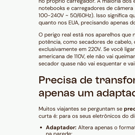
no próprio carregador. A maioria dos 
notebooks e carregadores de câmera
100-240V ~ 50/60Hz
). Isso significa
quanto nos EUA, precisando apenas do
O perigo real está nos aparelhos que n
potência, como secadores de cabelo, 
exclusivamente em 220V. Se você lig
americana de 110V, ele não vai queima
secador quase não vai esquentar e vai
Precisa de transf
apenas um adapta
Muitos viajantes se perguntam se
pre
curta é: para os seus eletrônicos do di
Adaptador:
Altera apenas o format
na parede;