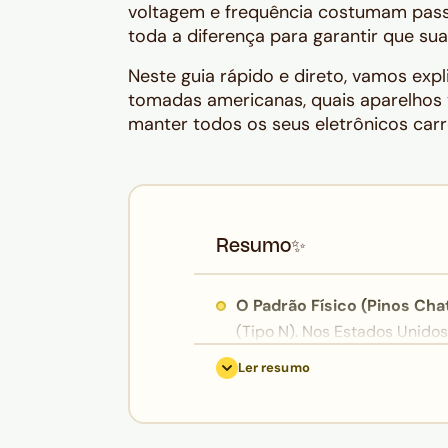
voltagem e frequência costumam pass
toda a diferença para garantir que su
Neste guia rápido e direto, vamos exp
tomadas americanas, quais aparelhos 
manter todos os seus eletrônicos car
Resumo
✨
O Padrão Físico (Pinos Cha
(Tipo N). Nos Estados Unid
(duas fendas planas) ou
Tipo
Ler resumo
de terra). Colocar um adapta
obrigatório para conseguir pl
Atenção à Voltagem:
A rede