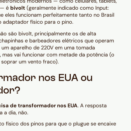
eletrônicos modernos — como celulares, tablets,
 — é
bivolt
(geralmente indicado como
Input:
 que eles funcionam perfeitamente tanto no Brasil
 adaptador físico para o pino.
ão são bivolt, principalmente os de alta
chapinhas e barbeadores elétricos que operam
ar um aparelho de 220V em uma tomada
r, mas vai funcionar com metade da potência (o
 soprar um vento fraco).
ormador nos EUA ou
dor?
cisa de transformador nos EUA
. A resposta
a a dia, não.
o físico dos pinos para que o plugue se encaixe