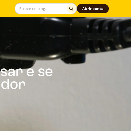
Abrir conta
sar e se
ador