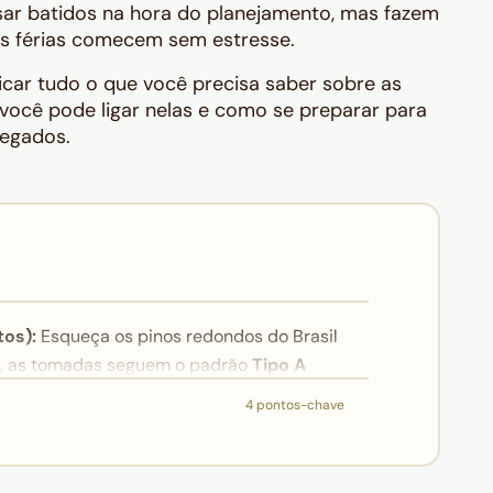
ar batidos na hora do planejamento, mas fazem
as férias comecem sem estresse.
licar tudo o que você precisa saber sobre as
você pode ligar nelas e como se preparar para
regados.
tos):
Esqueça os pinos redondos do Brasil
os, as tomadas seguem o padrão
Tipo A
 B
(duas fendas planas e um pino redondo
4 pontos-chave
dor na mala não é opcional; é item
ugar qualquer eletrônico brasileiro;
 elétrica americana opera entre
110V e