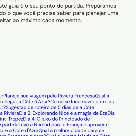
ste guia é o seu ponto de partida. Preparamos
do o que você precisa saber para planejar uma
oveitar ao máximo cada momento.
ur
Planeje sua viagem pela Riviera Francesa
Qual a
chegar à Côte d'Azur?
Como se locomover entre as
ur?
Sugestão de roteiro de 5 dias pela Côte
a Riviera
Dia 2: Explorando Nice e a magia de Èze
Dia
aint-Tropez
Dia 4: O luxo do Principado de
e partida
Leve a Nomad para a França e aproveite
bre a Côte d'Azur
Qual a melhor cidade para se