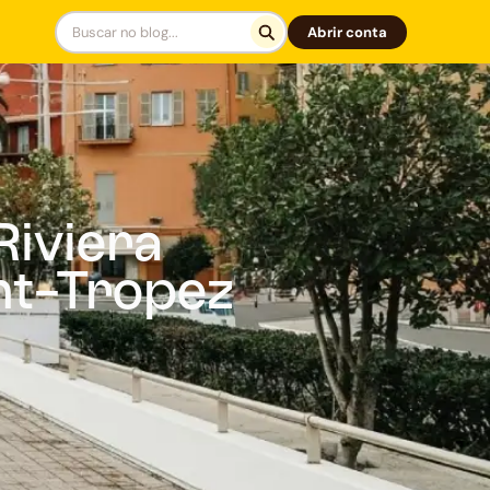
Abrir conta
Riviera
int-Tropez