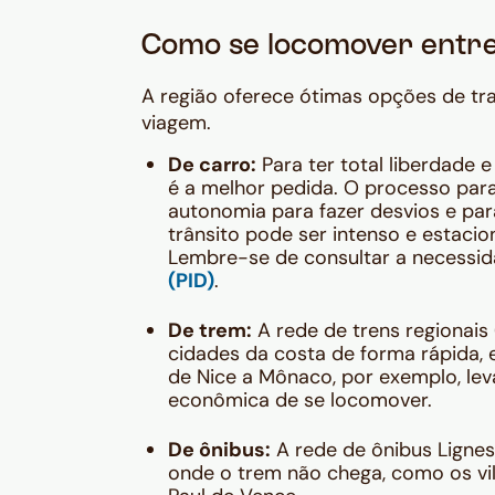
Como se locomover entre
A região oferece ótimas opções de tr
viagem.
De carro:
Para ter total liberdade e
é a melhor pedida. O processo par
autonomia para fazer desvios e par
trânsito pode ser intenso e estacio
Lembre-se de consultar a necessi
(PID)
.
De trem:
A rede de trens regionais 
cidades da costa de forma rápida, e
de Nice a Mônaco, por exemplo, lev
econômica de se locomover.
De ônibus:
A rede de ônibus Lignes
onde o trem não chega, como os vil