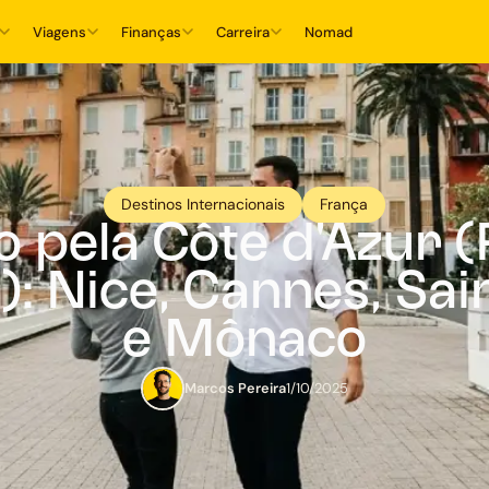
Viagens
Finanças
Carreira
Nomad
Destinos Internacionais
França
o pela Côte d'Azur (
: Nice, Cannes, Sa
e Mônaco
Marcos Pereira
1/10/2025