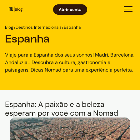
Blog
Abrir conta
Blog
Destinos Internacionais
Espanha
>
>
Espanha
Viaje para a Espanha dos seus sonhos! Madri, Barcelona,
Andaluzia... Descubra a cultura, gastronomia e
paisagens. Dicas Nomad para uma experiência perfeita.
Espanha: A paixão e a beleza
esperam por você com a Nomad