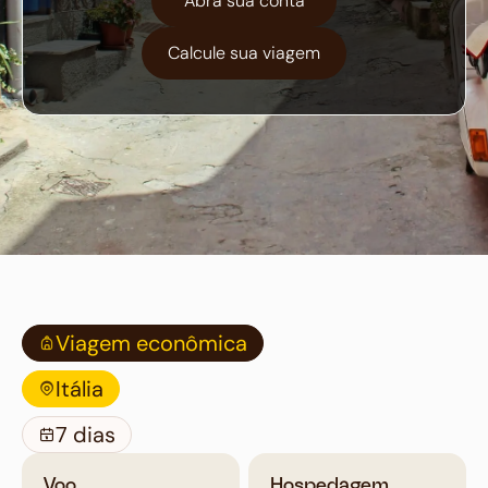
Abra sua conta
Calcule sua viagem
Viagem econômica
Itália
7 dias
Voo
Hospedagem