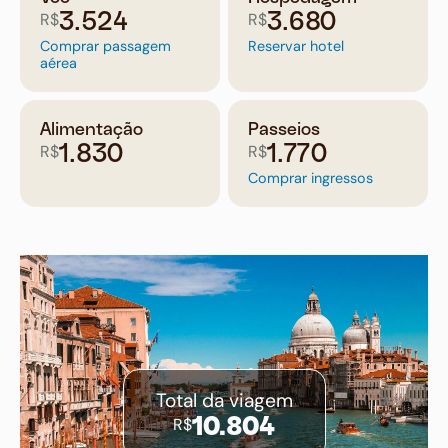
R$
R$
3.524
3.680
Comprar passagem
Reservar hotel
aérea
Alimentação
Passeios
R$
R$
1.830
1.770
Comprar ingressos
Total da viagem
R$
10.804