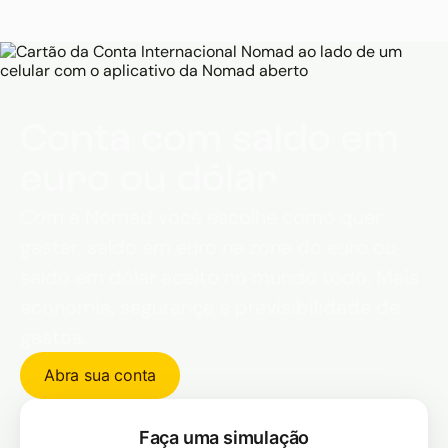
podem custar R$ 1.770 na viagem econômica, R$
3.245 na viagem confortável e até R$ 7.375 na
viagem de luxo.
Conta com saldo em
euro ou dólar
Com a Nomad você escolhe como quer
gastar: saldo em euro na zona do euro ou
saldo em dólar aceito no mundo todo. Mais
economia, segurança e previsibilidade de
gastos.
Abra sua conta
Faça uma simulação