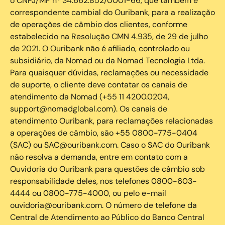
o CNPJ/MF nº 34.662.852/0001-66, que também é
correspondente cambial do Ouribank, para a realização
de operações de câmbio dos clientes, conforme
estabelecido na Resolução CMN 4.935, de 29 de julho
de 2021. O Ouribank não é afiliado, controlado ou
subsidiário, da Nomad ou da Nomad Tecnologia Ltda.
Para quaisquer dúvidas, reclamações ou necessidade
de suporte, o cliente deve contatar os canais de
atendimento da Nomad (+55 11 4200.0204,
support@nomadglobal.com). Os canais de
atendimento Ouribank, para reclamações relacionadas
a operações de câmbio, são +55 0800-775-0404
(SAC) ou SAC@ouribank.com. Caso o SAC do Ouribank
não resolva a demanda, entre em contato com a
Ouvidoria do Ouribank para questões de câmbio sob
responsabilidade deles, nos telefones 0800-603-
4444 ou 0800-775-4000, ou pelo e-mail
ouvidoria@ouribank.com. O número de telefone da
Central de Atendimento ao Público do Banco Central