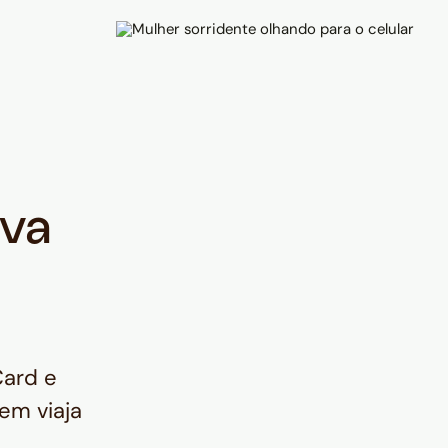
iva
Card e
em viaja