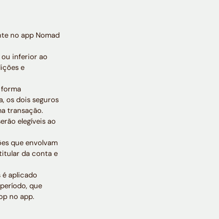
ente no app Nomad
ou inferior ao
ições e
e forma
a, os dois seguros
a transação.
rão elegíveis ao
ções que envolvam
titular da conta e
 é aplicado
período, que
hop no app.