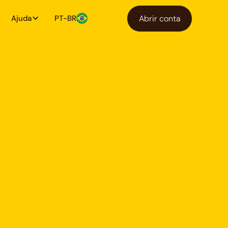
Ajuda
PT-BR
Abrir conta