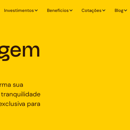
Investimentos
Benefícios
Cotações
Blog
agem
d
orma sua
tranquilidade
xclusiva para