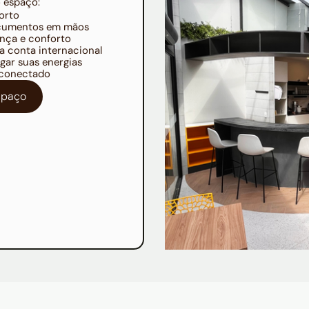
 espaço:
orto
documentos em mãos
ança e conforto
a conta internacional
gar suas energias
r conectado
espaço