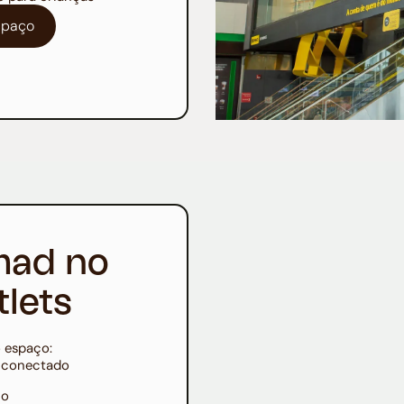
espaço
mad no
lets
 espaço:
r conectado
io