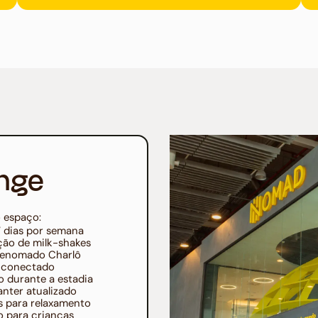
nge
 espaço:
7 dias por semana
ção de milk-shakes
 renomado Charlô
r conectado
o durante a estadia
anter atualizado
s para relaxamento
o para crianças