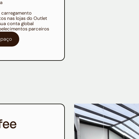
ia
a carregamento
os nas lojas do Outlet
sua conta global
belecimentos parceiros
espaço
fee