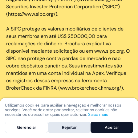
Securities Investor Protection Corporation (“SIPC”)
(https://www.sipc.org/).
A SIPC protege os valores mobiliários de clientes de
seus membros em até US$ 250.000,00 para
reclamações de dinheiro. Brochura explicativa
disponível mediante solicitação ou em www.sipc.org. O
SIPC não protege contra perdas de mercado e não
cobre depósitos bancários. Seus investimentos são
mantidos em uma conta individual na Apex. Verifique
os registros dessas empresas na ferramenta
BrokerCheck da FINRA (www.brokercheck.finra.org/).
A proteção disponível pelo FDIC, aplicável à conta
Utilizamos cookies para auxiliar a navegação e melhorar nossos
bancária nos Estados Unidos disponível na plataforma
serviços. Você pode optar por aceitar, rejeitar os cookies não
necessários ou escolher quais quer autorizar.
Saiba mais
da Nomad, não cobre os saldos depositados na Apex.
Gerenciar
Rejeitar
Aceitar
A transferência de recursos para sua conta de