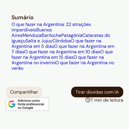
Sumário
O que fazer na Argentina: 22 atrações
imperdíveis
Buenos
Aires
Mendoza
Bariloche
Patagônia
Cataratas do
Iguaçu
Salta e Jujuy
Córdoba
O que fazer na
Argentina em 5 dias
O que fazer na Argentina em
7 dias
O que fazer na Argentina em 10 dias
O que
fazer na Argentina em 15 dias
O que fazer na
Argentina no inverno
O que fazer na Argentina no
verão
Compartilhar
Tirar dúvidas com IA
7 min de leitura