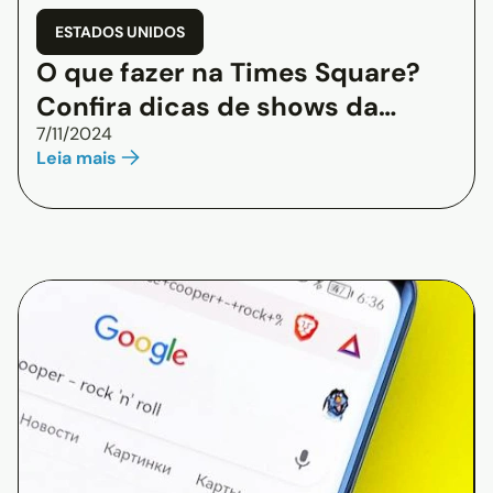
ESTADOS UNIDOS
O que fazer na Times Square?
Confira dicas de shows da
7/11/2024
Broadway, compras e atrações
Leia mais