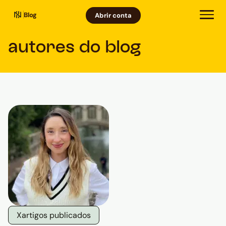
Blog
Abrir conta
autores do blog
X
artigos publicados