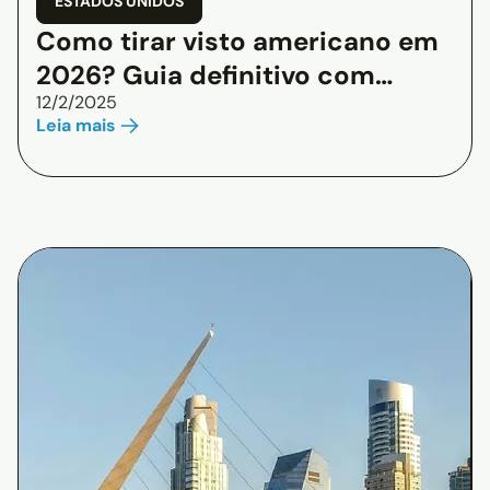
ESTADOS UNIDOS
Como tirar visto americano em
2026? Guia definitivo com
12/2/2025
passo a passo completo
Leia mais