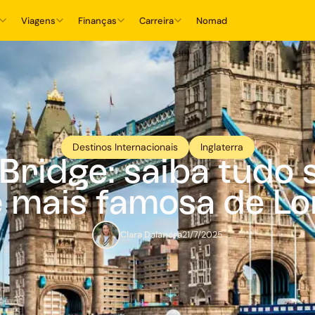
Viagens
Finanças
Carreira
Nomad
Destinos Internacionais
Inglaterra
Bridge: saiba tudo 
 mais famosa de L
Clara Dalanora
21/7/2025