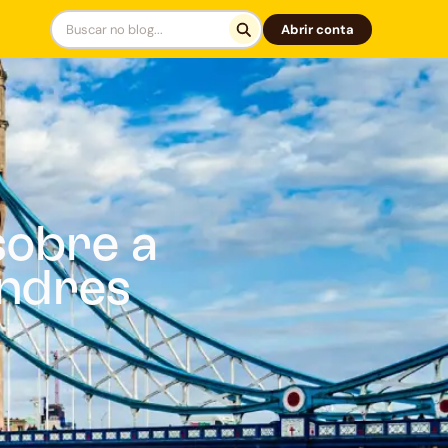
Abrir conta
sobre a
ondres