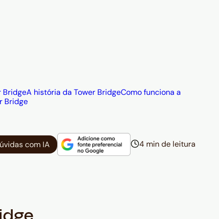
r Bridge
A história da Tower Bridge
Como funciona a
r Bridge
4 min de leitura
dúvidas com IA
idge