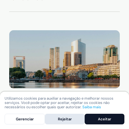
Onde ficar em Buenos Aires?
Utilizamos cookies para auxiliar a navegação e melhorar nossos
serviços. Você pode optar por aceitar, rejeitar os cookies não
Melhores bairros para se
necessários ou escolher quais quer autorizar.
Saiba mais
hospedar
Gerenciar
Rejeitar
Aceitar
Descubra os melhores bairros para se