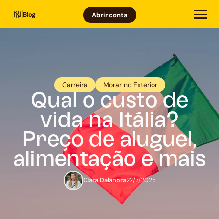
Blog
Abrir conta
Carreira
Morar no Exterior
Qual o custo de
vida na Itália?
Preço de aluguel,
alimentação e mais
Clara Dalanora
22/7/2025