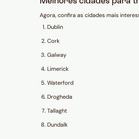
Melhores cidades para tr
Agora, confira as cidades mais intere
Dublin
Cork
Galway
Limerick
Waterford
Drogheda
Tallaght
Dundalk