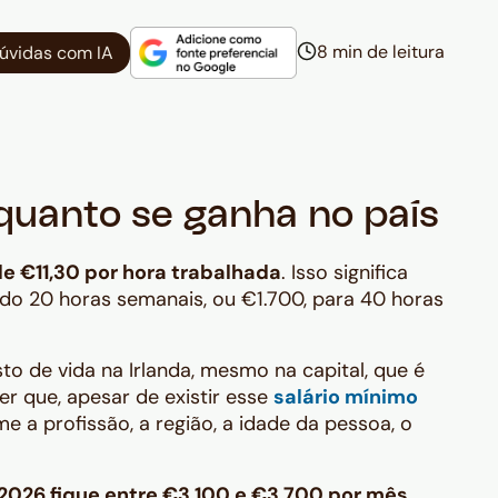
8 min de leitura
dúvidas com IA
 quanto se ganha no país
e €11,30 por hora trabalhada
. Isso significa
ndo 20 horas semanais, ou €1.700, para 40 horas
sto de vida na Irlanda, mesmo na capital, que é
r que, apesar de existir esse
salário mínimo
me a profissão, a região, a idade da pessoa, o
2026 fique entre €3.100 e €3.700 por mês
.