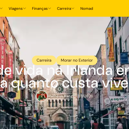
Viagens
Finanças
Carreira
Nomad
Carreira
Morar no Exterior
e vida na Irlanda 
 quanto custa vive
Matheus Rangel
12/3/2026