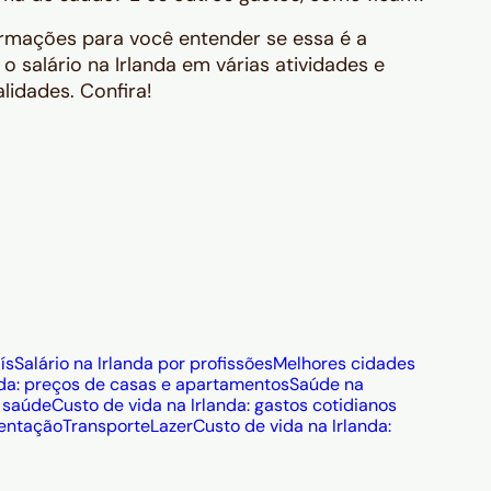
ormações para você entender se essa é a
o salário na Irlanda em várias atividades e
lidades. Confira!
ís
Salário na Irlanda por profissões
Melhores cidades
nda: preços de casas e apartamentos
Saúde na
e saúde
Custo de vida na Irlanda: gastos cotidianos
entação
Transporte
Lazer
Custo de vida na Irlanda: