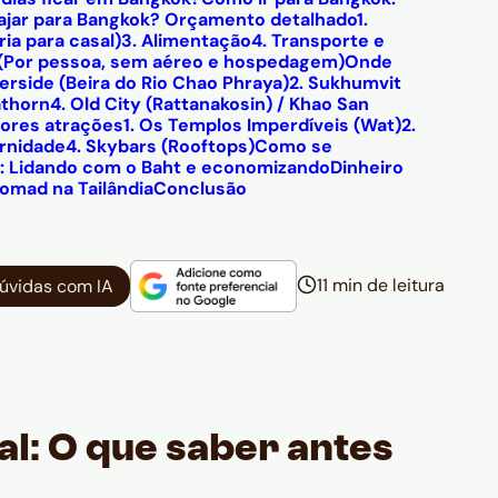
ajar para Bangkok? Orçamento detalhado
1.
ia para casal)
3. Alimentação
4. Transporte e
s (Por pessoa, sem aéreo e hospedagem)
Onde
iverside (Beira do Rio Chao Phraya)
2. Sukhumvit
athorn
4. Old City (Rattanakosin) / Khao San
hores atrações
1. Os Templos Imperdíveis (Wat)
2.
rnidade
4. Skybars (Rooftops)
Como se
s: Lidando com o Baht e economizando
Dinheiro
omad na Tailândia
Conclusão
11 min de leitura
dúvidas com IA
al: O que saber antes