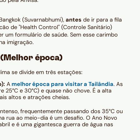
do pela Anvisa.
Bangkok (Suvarnabhumi),
antes
de ir para a fila
ão de "Health Control" (Controle Sanitário)
her um formulário de saúde. Sem esse carimbo
na imigração.
 (Melhor época)
ima se divide em três estações:
):
A
melhor época para visitar a Tailândia
. As
re 25°C e 30°C) e quase não chove. É a alta
s altos e atrações cheias.
intenso, frequentemente passando dos 35°C ou
a rua ao meio-dia é um desafio. O Ano Novo
bril e é uma gigantesca guerra de água nas