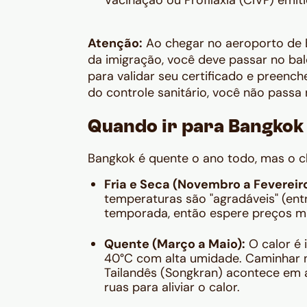
Vacinação ou Profilaxia (CIVP) emiti
Atenção:
Ao chegar no aeroporto de 
da imigração, você deve passar no balc
para validar seu certificado e preenc
do controle sanitário, você não passa 
Quando ir para Bangkok
Bangkok é quente o ano todo, mas o cl
Fria e Seca (Novembro a Fevereiro
temperaturas são "agradáveis" (ent
temporada, então espere preços mai
Quente (Março a Maio):
O calor é 
40°C com alta umidade. Caminhar n
Tailandês (Songkran) acontece em a
ruas para aliviar o calor.