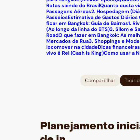
Rotas saindo do Brasil
Quanto custa vi
Passagens Aéreas
2. Hospedagem (Diár
Passeios
Estimativa de Gastos Diário
ficar em Bangkok: Guia de Bairros
1. R
(Ao longo da linha do BTS)
3. Silom e S
Road
O que fazer em Bangkok: As mel
Mercados de Rua
3. Shoppings e Mode
locomover na cidade
Dicas financeira
vivo é Rei (Cash is King)
Como usar a N
Compartilhar
Tirar 
Planejamento inici