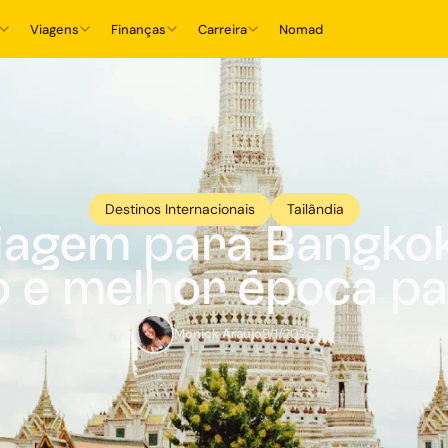
Viagens
Finanças
Carreira
Nomad
Destinos Internacionais
Tailândia
iagem para Bangkok
o e melhor época pa
Monick Araujo
9/1/2026