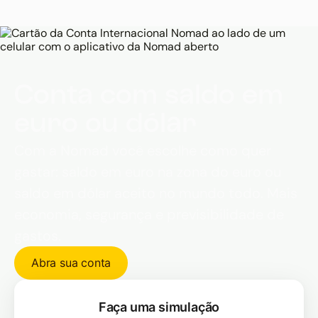
7 dias podem custar R$ 1.742 na viagem
econômica, R$ 2.300 na viagem confortável e
até R$ 7.906 na viagem de luxo.
Conta com saldo em
euro ou dólar
Com a Nomad você escolhe como quer
gastar: saldo em euro na zona do euro ou
saldo em dólar aceito no mundo todo. Mais
economia, segurança e previsibilidade de
gastos.
Abra sua conta
Faça uma simulação