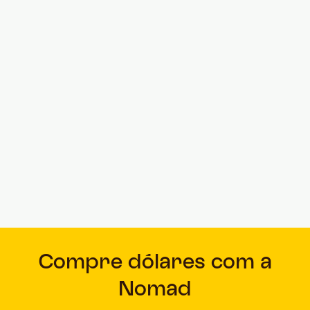
Invista em ações, ETFs e REITs diretamente na
Bolsa americana.
Saiba mais
Compre dólares com a
Nomad