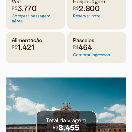
Voo
Hospedagem
R$
R$
3.770
2.800
Comprar passagem
Reservar hotel
aérea
Alimentação
Passeios
R$
R$
1.421
464
Comprar ingressos
Total da viagem
R$
8.455