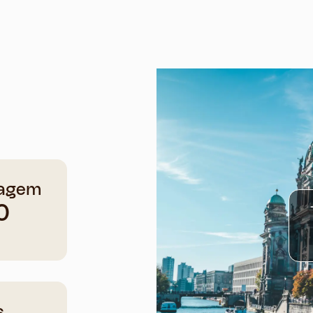
agem
0
s