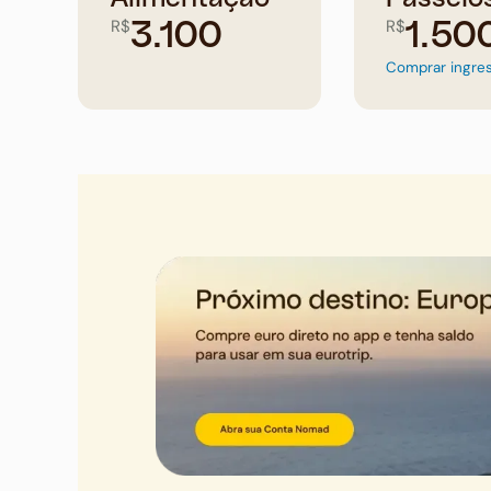
R$
R$
3.100
1.50
Comprar ingre