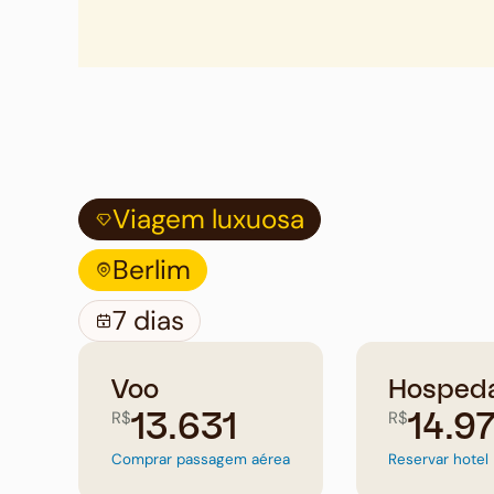
Viagem luxuosa
Berlim
7 dias
Voo
Hosped
R$
R$
13.631
14.9
Comprar passagem aérea
Reservar hotel