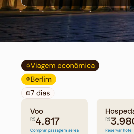
Viagem econômica
Berlim
7 dias
Voo
Hosped
R$
R$
4.817
3.98
Comprar passagem aérea
Reservar hotel