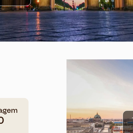
agem
0