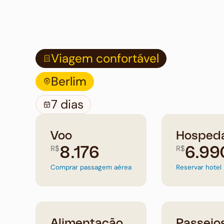
Viagem confortável
Berlim
7 dias
Voo
Hosped
R$
R$
8.176
6.99
Comprar passagem aérea
Reservar hotel
Alimentação
Passeio