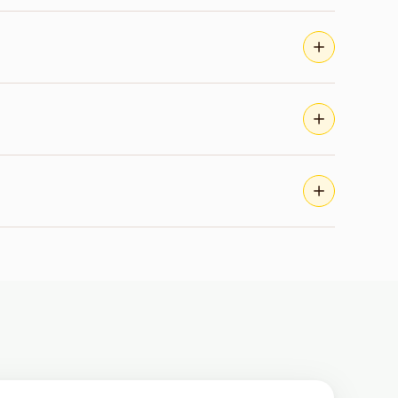
iagem confortável e até R$ 14.975 na
, R$ 15.166 na viagem confortável e até R$
em Berlim.
confortável e até R$ 3.000 na viagem de