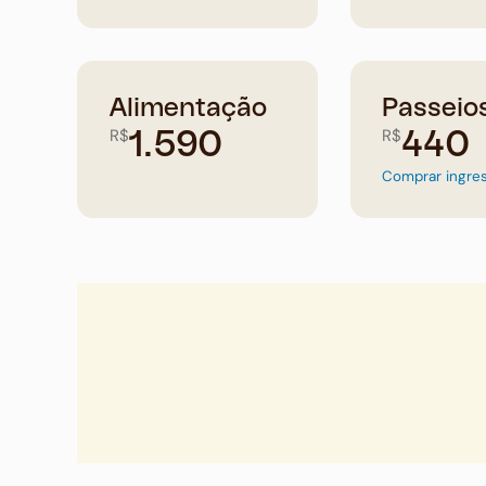
Alimentação
Passeio
R$
R$
1.590
440
Comprar ingre