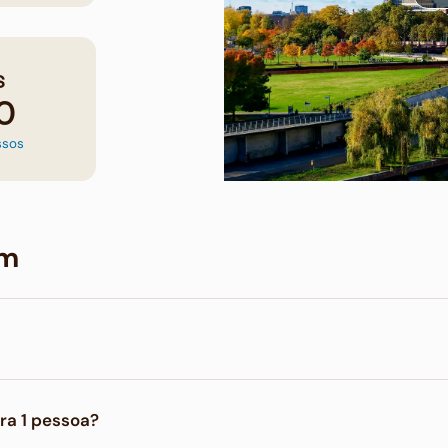
s
0
ssos
im
(SP) pode custar em média R$ 4.817 na viagem econômica, R$ 8.
ara 1 pessoa?