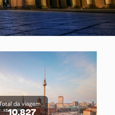
Total da viagem
R$
10.827