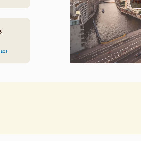
s
ssos