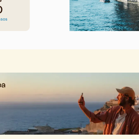
0
ssos