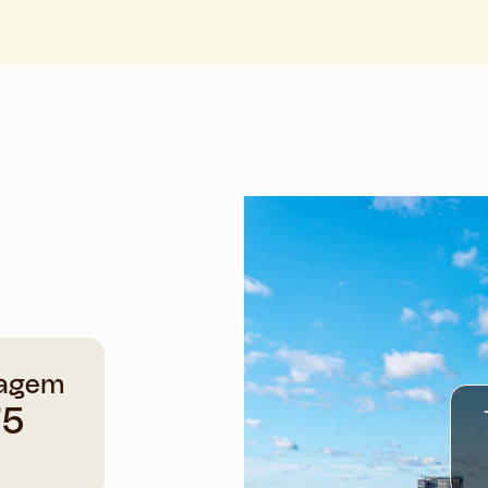
agem
75