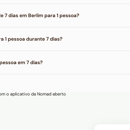
custa em média R$ 3.980 na viagem econômica, R$ 6.990 na v
7 dias em Berlim para 1 pessoa?
ssoa por 7 dias custa em média R$ 8.797 na viagem econômica
a 1 pessoa durante 7 dias?
100 na viagem confortável e até R$ 6.500 na viagem de luxo 
 pessoa em 7 dias?
dem custar R$ 440 na viagem econômica, R$ 1.500 na viagem 