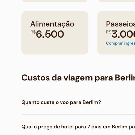
Alimentação
Passeio
R$
R$
6.500
3.00
Comprar ingre
Custos da viagem para Berl
Quanto custa o voo para Berlim?
O voo de ida e volta para Berlim saindo do Brasil 
Qual o preço de hotel para 7 dias em Berlim p
viagem de luxo em classe executiva.