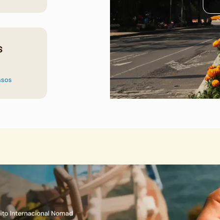
s
ssos