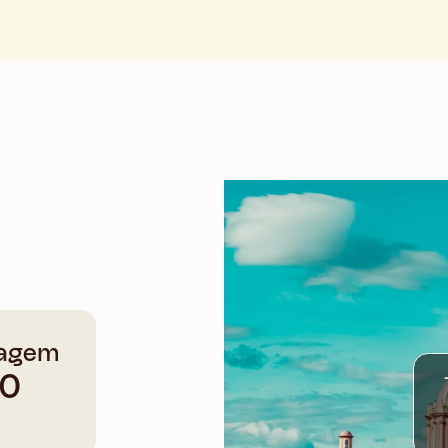
agem
10