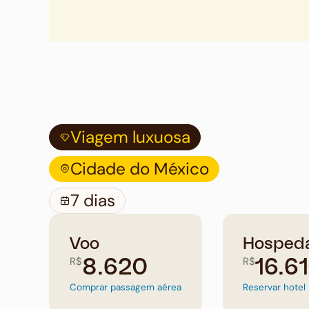
Viagem luxuosa
Cidade do México
7 dias
Voo
Hosped
R$
R$
8.620
16.6
Comprar passagem aérea
Reservar hotel