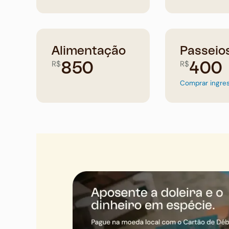
Alimentação
Passeio
R$
R$
850
400
Comprar ingre