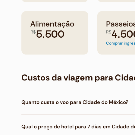
Alimentação
Passeio
R$
R$
5.500
4.50
Comprar ingre
Custos da viagem para Cid
Quanto custa o voo para Cidade do México?
O voo de ida e volta para Cidade do México saindo
Qual o preço de hotel para 7 dias em Cidade d
até R$ 8.620 na viagem de luxo em classe executiv