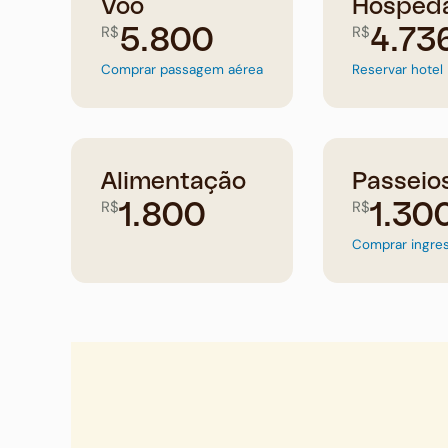
Voo
Hosped
R$
R$
5.800
4.73
Comprar passagem aérea
Reservar hotel
Alimentação
Passeio
R$
R$
1.800
1.30
Comprar ingre