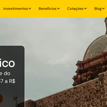
Investimentos
Benefícios
Cotações
Blog
ico
e do
7 a R$