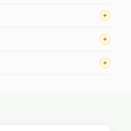
 4.736 na viagem confortável e até R$
gem econômica, R$ 10.536 na viagem
em Cidade do México.
 na viagem confortável e até R$ 4.500 na