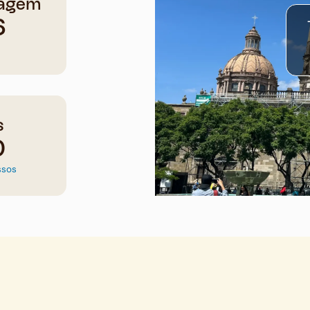
agem
6
s
0
ssos