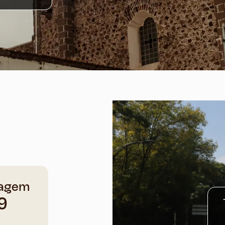
agem
9