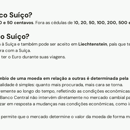
co Suíço?
20 e 50 centavos
. Fora as cédulas de 1
0, 20, 50, 100, 200, 500 
o Suíço?
a à Suíça e também pode ser aceito em
Liechtenstein
, país que 
ira com a Suíça.
ter o Euro durante suas viagens.
mbio de uma moeda em relação a outras é determinada pela
idade é simples: quanto mais procurada, mais cara se torna.
vremente ao longo do tempo, refletindo as condições econômicas
anco Central não intervém diretamente no mercado cambial para f
rizar em resposta a mudanças nas condições econômicas, como in
permite que o mercado determine o valor da moeda de forma mais l