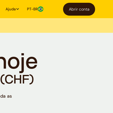
Ajuda
PT-BR
Abrir conta
hoje
 (CHF)
nda as