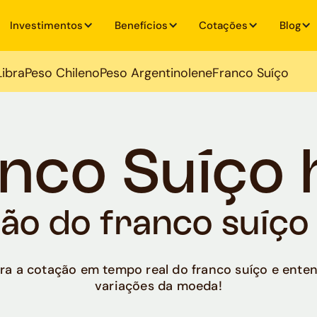
Investimentos
Benefícios
Cotações
Blog
Libra
Peso Chileno
Peso Argentino
Iene
Franco Suíço
nco Suíço 
ão do franco suíço
ra a cotação em tempo real do franco suíço e ente
variações da moeda!