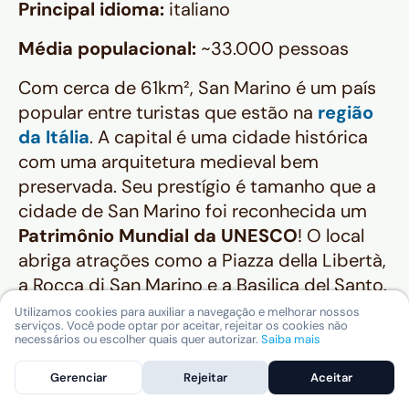
Principal idioma:
italiano
Média populacional:
~33.000 pessoas
Com cerca de 61km², San Marino é um país
popular entre turistas que estão na
região
da Itália
. A capital é uma cidade histórica
com uma arquitetura medieval bem
preservada. Seu prestígio é tamanho que a
cidade de San Marino foi reconhecida um
Patrimônio Mundial da UNESCO
! O local
abriga atrações como a Piazza della Libertà,
a Rocca di San Marino e a Basilica del Santo.
Utilizamos cookies para auxiliar a navegação e melhorar nossos
Os turistas que visitam o quinto menor país
serviços. Você pode optar por aceitar, rejeitar os cookies não
necessários ou escolher quais quer autorizar.
Saiba mais
do mundo estão rodeados por montanhas
que abrigam charmosas aldeias rurais. Por
Gerenciar
Rejeitar
Aceitar
isso, as paisagens naturais são motivos