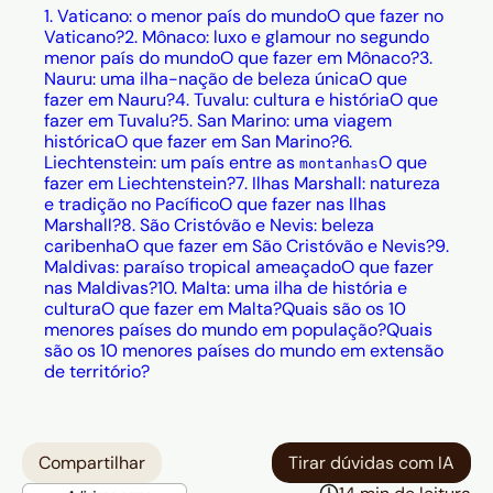
1. Vaticano: o menor país do mundo
O que fazer no
Vaticano?
2. Mônaco: luxo e glamour no segundo
menor país do mundo
O que fazer em Mônaco?
3.
Nauru: uma ilha-nação de beleza única
O que
fazer em Nauru?
4. Tuvalu: cultura e história
O que
fazer em Tuvalu?
5. San Marino: uma viagem
histórica
O que fazer em San Marino?
6.
Liechtenstein: um país entre as
O que
montanhas
fazer em Liechtenstein?
7. Ilhas Marshall: natureza
e tradição no Pacífico
O que fazer nas Ilhas
Marshall?
8. São Cristóvão e Nevis: beleza
caribenha
O que fazer em São Cristóvão e Nevis?
9.
Maldivas: paraíso tropical ameaçado
O que fazer
nas Maldivas?
10. Malta: uma ilha de história e
cultura
O que fazer em Malta?
Quais são os 10
menores países do mundo em população?
Quais
são os 10 menores países do mundo em extensão
de território?
Compartilhar
Tirar dúvidas com IA