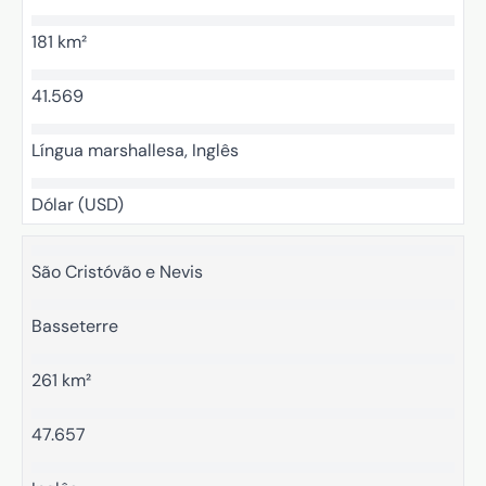
181 km²
41.569
Língua marshallesa, Inglês
Dólar (USD)
São Cristóvão e Nevis
Basseterre
261 km²
47.657