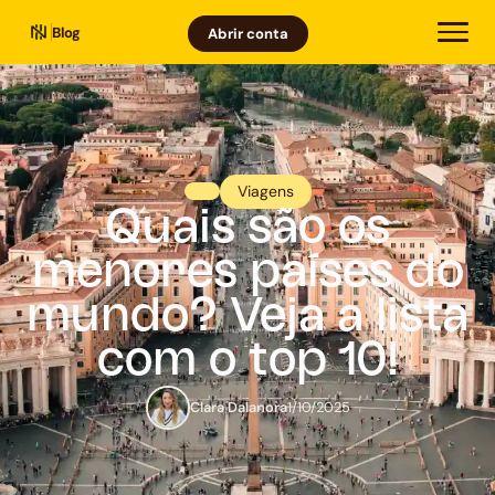
Blog
Abrir conta
Viagens
Quais são os
menores países do
mundo? Veja a lista
com o top 10!
Clara Dalanora
1/10/2025