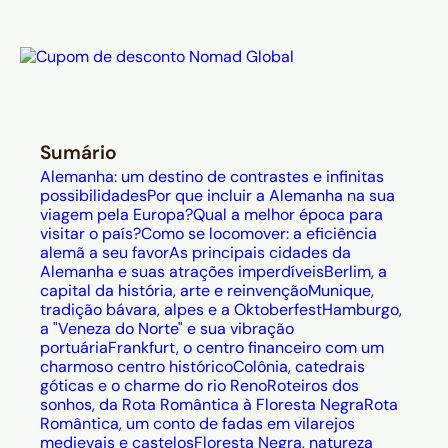
Sumário
Alemanha: um destino de contrastes e infinitas
possibilidades
Por que incluir a Alemanha na sua
viagem pela Europa?
Qual a melhor época para
visitar o país?
Como se locomover: a eficiência
alemã a seu favor
As principais cidades da
Alemanha e suas atrações imperdíveis
Berlim, a
capital da história, arte e reinvenção
Munique,
tradição bávara, alpes e a Oktoberfest
Hamburgo,
a "Veneza do Norte" e sua vibração
portuária
Frankfurt, o centro financeiro com um
charmoso centro histórico
Colônia, catedrais
góticas e o charme do rio Reno
Roteiros dos
sonhos, da Rota Romântica à Floresta Negra
Rota
Romântica, um conto de fadas em vilarejos
medievais e castelos
Floresta Negra, natureza