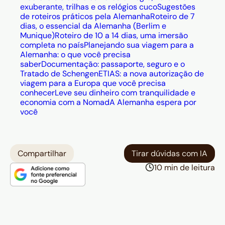
exuberante, trilhas e os relógios cuco
Sugestões
de roteiros práticos pela Alemanha
Roteiro de 7
dias, o essencial da Alemanha (Berlim e
Munique)
Roteiro de 10 a 14 dias, uma imersão
completa no país
Planejando sua viagem para a
Alemanha: o que você precisa
saber
Documentação: passaporte, seguro e o
Tratado de Schengen
ETIAS: a nova autorização de
viagem para a Europa que você precisa
conhecer
Leve seu dinheiro com tranquilidade e
economia com a Nomad
A Alemanha espera por
você
Compartilhar
Tirar dúvidas com IA
10 min de leitura