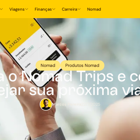
Viagens
Finanças
Carreira
Nomad
Nomad
Produtos Nomad
 o Nomad Trips e 
ejar sua próxima v
Marcos Pereira
22/7/2025