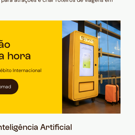
s para atrações e criar roteiros de viagens em
ão
na hora
ébito Internacional
Nomad
teligência Artificial