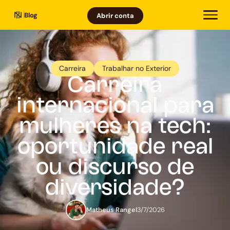
Blog
Abrir conta
Carreira
Trabalhar no Exterior
Carreira
internacional para
mulheres na tech:
oportunidade real
ou discurso de
diversidade?
Matheus Rangel
3/7/2026