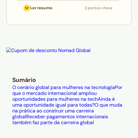
em tecnologia, mas o trabalho
Ler resumo
3 pontos-chave
remoto internacional amplia o
acesso à carreira global sem exigir
mudança de país.
Empresas com maior diversidade de
gênero têm até 25% mais chance de
superar concorrentes
financeiramente, segundo a
McKinsey, o que reforça a
contratação internacional de
Sumário
mulheres na tech, ainda sub-
O cenário global para mulheres na tecnologia
Por
representadas em áreas técnicas e
que o mercado internacional ampliou
oportunidades para mulheres na tech
Ainda é
liderança.
uma oportunidade igual para todas?
O que muda
A carreira internacional geralmente
na prática ao construir uma carreira
global
Receber pagamentos internacionais
envolve contratos como freelancer
também faz parte da carreira global
ou contractor, exigindo organização
fiscal; a Husky oferece uma forma