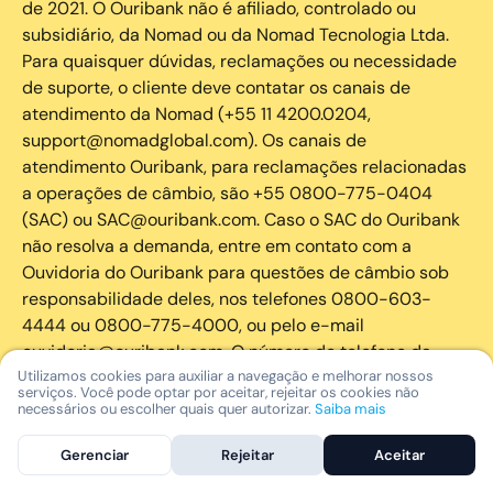
de 2021. O Ouribank não é afiliado, controlado ou
subsidiário, da Nomad ou da Nomad Tecnologia Ltda.
Para quaisquer dúvidas, reclamações ou necessidade
de suporte, o cliente deve contatar os canais de
atendimento da Nomad (+55 11 4200.0204,
support@nomadglobal.com). Os canais de
atendimento Ouribank, para reclamações relacionadas
a operações de câmbio, são +55 0800-775-0404
(SAC) ou SAC@ouribank.com. Caso o SAC do Ouribank
não resolva a demanda, entre em contato com a
Ouvidoria do Ouribank para questões de câmbio sob
responsabilidade deles, nos telefones 0800-603-
4444 ou 0800-775-4000, ou pelo e-mail
ouvidoria@ouribank.com. O número de telefone da
Central de Atendimento ao Público do Banco Central
Utilizamos cookies para auxiliar a navegação e melhorar nossos
serviços. Você pode optar por aceitar, rejeitar os cookies não
do Brasil é 145.
necessários ou escolher quais quer autorizar.
Saiba mais
O cartão de débito Visa da Nomad (“Cartão de Débito
Gerenciar
Rejeitar
Aceitar
Nomad Visa”) é emitido pelo Community Federal