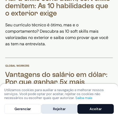
demitem: As 10 habilidades que
o exterior exige
Seu currículo técnico é ótimo, mas e o
comportamento? Descubra as 10 soft skills mais
valorizadas no exterior e saiba como provar que você
as tem na entrevista.
GLOBAL WORKERS
Vantagens do salário em dólar:
Por que ganhar 5x mais
morando no Brasil?
Utilizamos cookies para auxiliar a navegação e melhorar nossos
serviços. Você pode optar por aceitar, rejeitar os cookies não
necessários ou escolher quais quer autorizar.
Saiba mais
Quer multiplicar seu poder de compra? Descubra as 7
vantagens de ganhar salário em dólar morando no
Gerenciar
Rejeitar
Aceitar
Brasil . Veja como funciona o recebimento, impostos e a