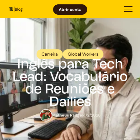
Blog
Abrir conta
Carreira
Global Workers
Inglês para Tech
Lead: Vocabulário
de Reuniões e
Dailies
Matheus Rangel
4/2/2026