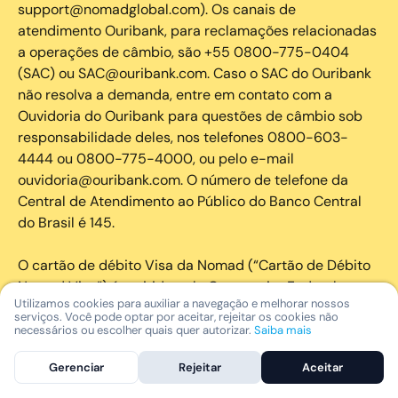
support@nomadglobal.com). Os canais de
atendimento Ouribank, para reclamações relacionadas
a operações de câmbio, são +55 0800-775-0404
(SAC) ou SAC@ouribank.com. Caso o SAC do Ouribank
não resolva a demanda, entre em contato com a
Ouvidoria do Ouribank para questões de câmbio sob
responsabilidade deles, nos telefones 0800-603-
4444 ou 0800-775-4000, ou pelo e-mail
ouvidoria@ouribank.com. O número de telefone da
Central de Atendimento ao Público do Banco Central
do Brasil é 145.
O cartão de débito Visa da Nomad (“Cartão de Débito
Nomad Visa”) é emitido pelo Community Federal
Utilizamos cookies para auxiliar a navegação e melhorar nossos
Savings Bank (“Banco”), membro do FDIC, sob licença
serviços. Você pode optar por aceitar, rejeitar os cookies não
da Visa U.S.A. Inc. A Nomad é gerente de programas
necessários ou escolher quais quer autorizar.
Saiba mais
bancários para o Cartão de Débito Nomad Visa e é
Gerenciar
Rejeitar
Aceitar
única e exclusivamente responsável por fornecer
atendimento ao cliente em nome do Banco para o