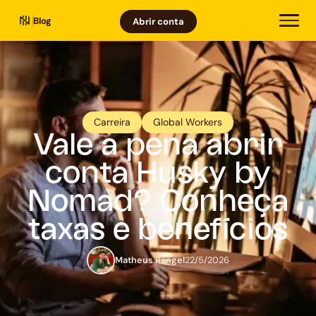
Blog
Abrir conta
Carreira
Global Workers
Vale a pena abrir
conta Husky by
Nomad? Conheça
taxas e benefícios
Matheus Rangel
22/5/2026