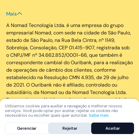
Mais
A Nomad Tecnologia Ltda. é uma empresa do grupo
empresarial Nomad, com sede na cidade de São Paulo,
estado de São Paulo, na Rua Bela Cintra, nº 1149,
Sobreloja, Consolação, CEP 01.415-907, registrada sob
o CNPJ/MF nº 34.662.852/0001-66, que também é
correspondente cambial do Ouribank, para a realização
de operações de câmbio dos clientes, conforme
estabelecido na Resolução CMN 4.935, de 29 de julho
de 2021. O Ouribank não é afiliado, controlado ou
subsidiário, da Nomad ou da Nomad Tecnologia Ltda.
Para quaisquer dúvidas, reclamações ou necessidade
Utilizamos cookies para auxiliar a navegação e melhorar nossos
de suporte, o cliente deve contatar os canais de
serviços. Você pode optar por aceitar, rejeitar os cookies não
atendimento da Nomad (+55 11 4200.0204,
necessários ou escolher quais quer autorizar.
Saiba mais
support@nomadglobal.com). Os canais de
Gerenciar
Rejeitar
Aceitar
atendimento Ouribank, para reclamações relacionadas
a operações de câmbio, são +55 0800-775-0404