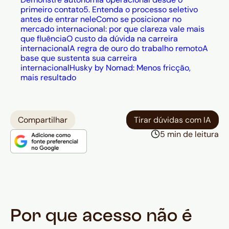
em três pilares — entrega,
primeiro contato
5. Entenda o processo seletivo
percepção e eficiência financeira; a
antes de entrar nele
Como se posicionar no
Husky by Nomad oferece conversão
mercado internacional: por que clareza vale mais
que fluência
O custo da dúvida na carreira
sem taxas escondidas e
internacional
A regra de ouro do trabalho remoto
A
pagamentos do exterior disponíveis
base que sustenta sua carreira
em minutos.
internacional
Husky by Nomad: Menos fricção,
mais resultado
Compartilhar
Tirar dúvidas com IA
5 min de leitura
Por que acesso não é