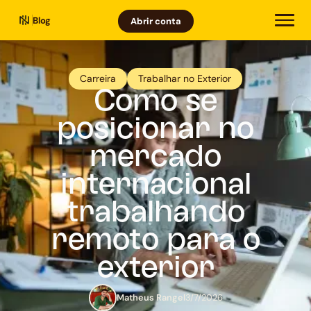
Blog
Abrir conta
Carreira
Trabalhar no Exterior
Como se
posicionar no
mercado
internacional
trabalhando
remoto para o
exterior
Matheus Rangel
3/7/2026