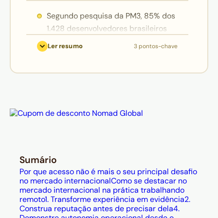
Segundo pesquisa da PM3, 85% dos
1.428 desenvolvedores brasileiros
que atuam fora do país trabalham
Ler resumo
3 pontos-chave
para empresas americanas, com
salário médio de US$ 110 mil por ano
— mostrando que o acesso não é
mais o principal desafio.
Se destacar no mercado
internacional exige transformar
experiência em evidência concreta,
construir reputação pública e
demonstrar autonomia desde o
Sumário
primeiro contato; clareza na
Por que acesso não é mais o seu principal desafio
comunicação vale mais que fluência
no mercado internacional
Como se destacar no
mercado internacional na prática trabalhando
perfeita em inglês.
remoto
1. Transforme experiência em evidência
2.
A carreira internacional se sustenta
Construa reputação antes de precisar dela
4.
Demonstre autonomia operacional desde o