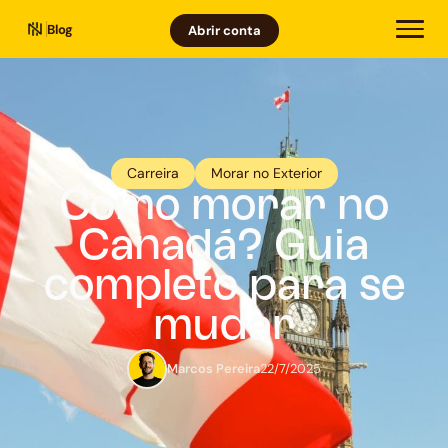
Blog
Abrir conta
Carreira
Morar no Exterior
Como morar no
Canadá? Guia
completo para se
mudar
Marcos Pereira
22/7/2025