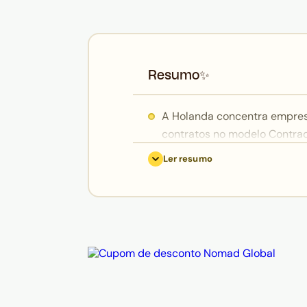
Resumo
✨
A Holanda concentra empre
contratos no modelo Contra
mensais (R$21.000 a R$36.0
Ler resumo
software, DevOps e fintech.
O fuso horário tem diferença
geralmente entre 6h e 10h), 
de IOF de 0,38% sobre receb
O spread bancário é o maior 
Husky permite receber em eu
taxas escondidas, com contr