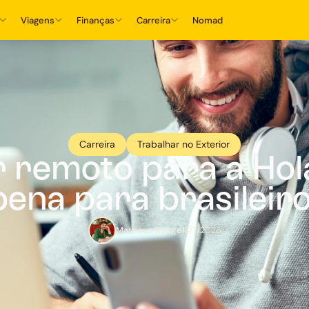
Viagens
Finanças
Carreira
Nomad
Carreira
Trabalhar no Exterior
 remoto para a Hol
pena para brasileir
Matheus Rangel
3/7/2026