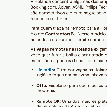
A Holanda concentra algumas das empr
Booking.com, Adyen, ASML, Philips Tec
são competitivos e o euro segue sen
recebe do exterior.
Para quem trabalha remoto para a Ho
é o de:
Contractor/PJ
. Nesse modelo
holandesa ou europeia, emite como pe
As
vagas remotas na Holanda
exigem
você quer furar a bolha e ser notado
estes são os pontos de partida mais ef
LinkedIn
:
Filtre por vagas na Holan
inglês e foque em palavras-chave t
Otta:
Excelente para quem busca st
moderna.
Remote OK:
Uma das maiores plata
de tecnologia da América Latina.