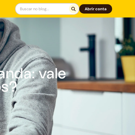
Abrir conta
anda: vale
os?