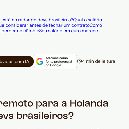
está no radar de devs brasileiros?
Qual o salário
ue considerar antes de fechar um contrato
Como
m perder no câmbio
Seu salário em euro merece
4 min de leitura
dúvidas com IA
 remoto para a Holanda
evs brasileiros?