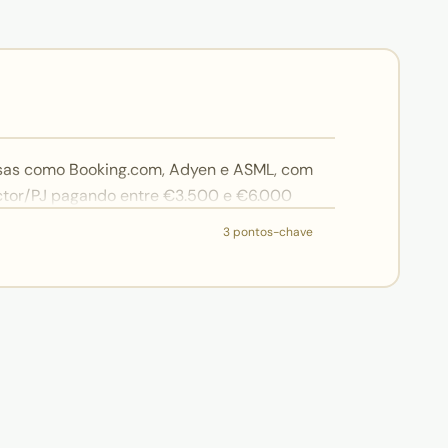
sas como Booking.com, Adyen e ASML, com
ctor/PJ pagando entre €3.500 e €6.000
00), em áreas como engenharia de
3 pontos-chave
 de 4 a 5 horas com o Brasil (reuniões
e operar como PJ garante alíquota mínima
imentos internacionais.
risco de perda financeira na conversão; a
ro pelo dólar comercial, sem spread nem
ole sobre o momento da conversão.