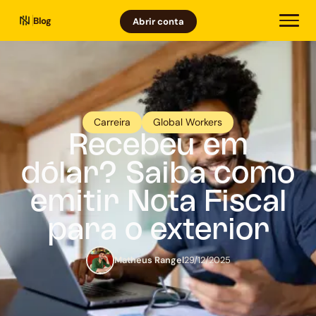
Blog
Abrir conta
Carreira
Global Workers
Recebeu em
dólar? Saiba como
emitir Nota Fiscal
para o exterior
Matheus Rangel
29/12/2025