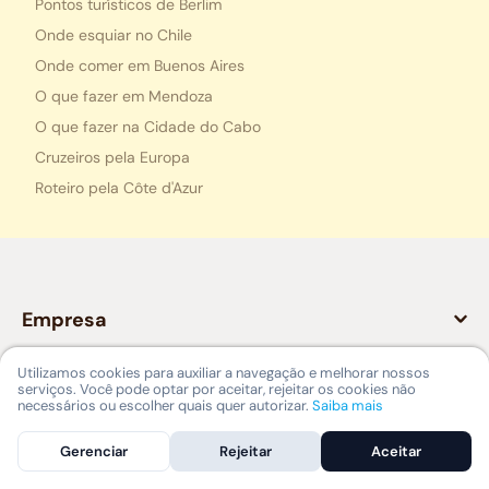
Pontos turísticos de Berlim
Onde esquiar no Chile
Onde comer em Buenos Aires
O que fazer em Mendoza
O que fazer na Cidade do Cabo
Cruzeiros pela Europa
Roteiro pela Côte d'Azur
Empresa
Utilizamos cookies para auxiliar a navegação e melhorar nossos
A Nomad
serviços. Você pode optar por aceitar, rejeitar os cookies não
Legal
necessários ou escolher quais quer autorizar.
Saiba mais
Carreiras
Contato
Gerenciar
Rejeitar
Aceitar
Canal de ética