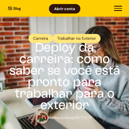
Blog
Abrir conta
Carreira
Trabalhar no Exterior
Deploy da
carreira: como
saber se você está
pronto para
trabalhar para o
exterior
Matheus Rangel
6/7/2026