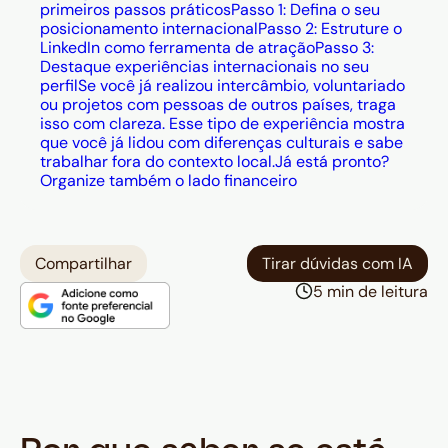
primeiros passos práticos
Passo 1: Defina o seu
financeira que entra em cena logo
posicionamento internacional
Passo 2: Estruture o
no primeiro pagamento — spread
LinkedIn como ferramenta de atração
Passo 3:
Destaque experiências internacionais no seu
bancário, taxas escondidas e
perfil
Se você já realizou intercâmbio, voluntariado
conversões no momento errado
ou projetos com pessoas de outros países, traga
isso com clareza. Esse tipo de experiência mostra
corroem silenciosamente a renda, e
que você já lidou com diferenças culturais e sabe
a Husky resolve isso com
trabalhar fora do contexto local.
Já está pronto?
previsibilidade e controle sobre o
Organize também o lado financeiro
câmbio.
Compartilhar
Tirar dúvidas com IA
5 min de leitura