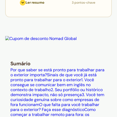
Ler resumo
3 pontos-chave
em nível B2, portfólio que demonstra
impacto (não só presença) e
curiosidade genuína sobre como
empresas estrangeiras operam já
colocam o profissional dentro da
faixa aceitável para a maioria das
vagas remotas.
As lacunas que mais travam quem
está quase lá são: dificuldade de se
Sumário
vender em inglês sob pressão, falta
Por que saber se está pronto para trabalhar para
de estrutura PJ para ser contratado
o exterior importa?
Sinais de que você já está
pronto para trabalhar para o exterior
1. Você
como contractor e buscar vagas em
consegue se comunicar bem em inglês no
plataformas genéricas em vez de
contexto de trabalho
2. Seu portfólio ou histórico
demonstra impacto, não só presença
3. Você tem
canais especializados em
curiosidade genuína sobre como empresas de
contratação global.
fora funcionam
O que falta para você trabalhar
Além do preparo técnico e do
para o exterior? Faça esse diagnóstico
Como
começar a trabalhar remoto para fora: os
posicionamento, há uma dimensão