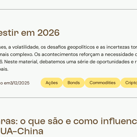
estir em 2026
es, a volatilidade, os desafios geopolíticos e as incertezas 
mais complexo. Os acontecimentos reforçam a necessidade d
6. Neste material, debatemos uma série de oportunidades e r
ais.
Ações
Bonds
Commodities
Crip
do em
3/12/2025
ras: o que são e como influen
EUA-China