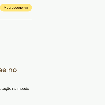
Macroeconomia
se no
proteção na moeda