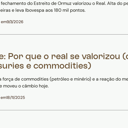
fechamento do Estreito de Ormuz valorizou o Real. Alta do p
eiras e leva Ibovespa aos 180 mil pontos.
o em
9/3/2026
e: Por que o real se valorizou 
suries e commodities)
 força de commodities (petróleo e minério) e a reação do me
e moveu o câmbio hoje.
 em
18/11/2025