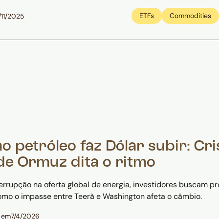
ETFs
Commodities
/11/2025
 petróleo faz Dólar subir: Cri
 de Ormuz dita o ritmo
terrupção na oferta global de energia, investidores buscam 
omo o impasse entre Teerã e Washington afeta o câmbio.
 em
7/4/2026