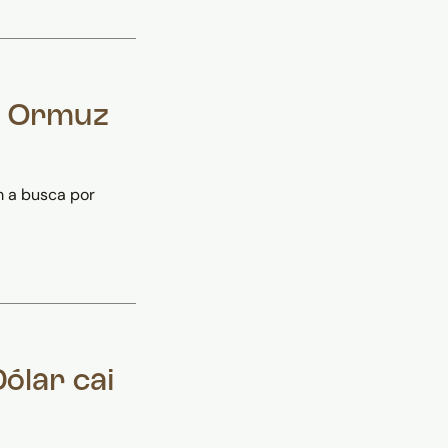
m Ormuz
m a busca por
Dólar cai