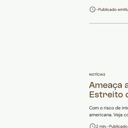
-
Publicado em
14
NOTÍCIAS
Ameaça ao
Estreito
Com o risco de in
americana. Veja c
2 min.
-
Publicado