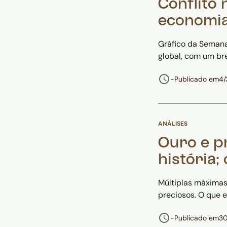
Conflito 
economia
Gráfico da Semana
global, com um br
-
Publicado em
4/
ANÁLISES
Ouro e p
história;
Múltiplas máximas
preciosos. O que 
-
Publicado em
30