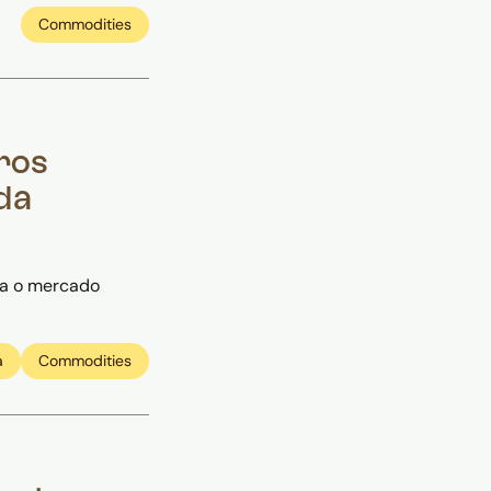
Commodities
ros
 da
ra o mercado
a
Commodities