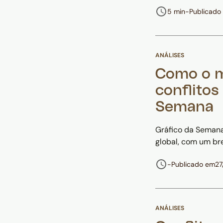
5 min
-
Publicado
ANÁLISES
Como o m
conflitos
Semana
Gráfico da Semana
global, com um br
-
Publicado em
27
ANÁLISES