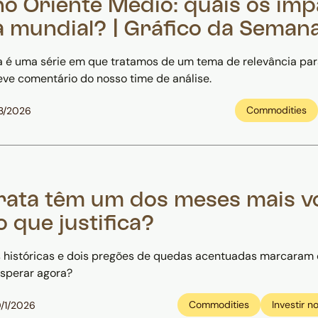
no Oriente Médio: quais os im
 mundial? | Gráfico da Seman
 é uma série em que tratamos de um tema de relevância pa
eve comentário do nosso time de análise.
Commodities
3/2026
rata têm um dos meses mais vo
 o que justifica?
 históricas e dois pregões de quedas acentuadas marcaram
esperar agora?
Commodities
Investir n
/1/2026