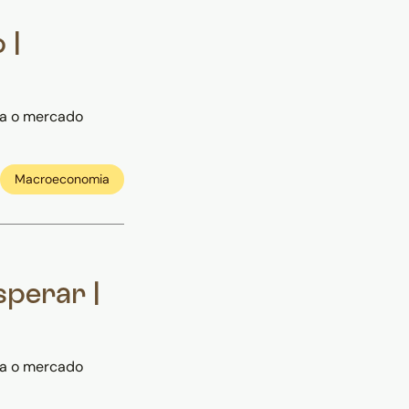
 |
ra o mercado
Macroeconomia
sperar |
ra o mercado