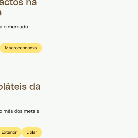
pactos na
a
ra o mercado
Macroeconomia
láteis da
 o mês dos metais
o Exterior
Dólar