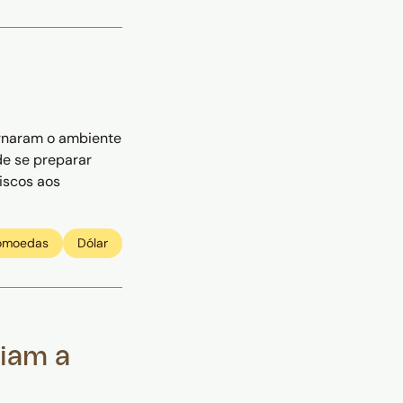
tornaram o ambiente
e se preparar
iscos aos
tomoedas
Dólar
ciam a