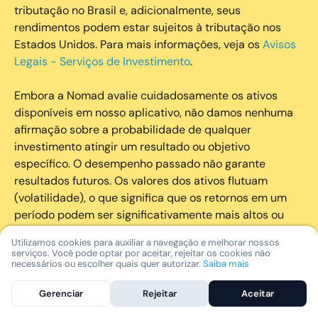
tributação no Brasil e, adicionalmente, seus
rendimentos podem estar sujeitos à tributação nos
Estados Unidos. Para mais informações, veja os
Avisos
Legais - Serviços de Investimento
.
Embora a Nomad avalie cuidadosamente os ativos
disponíveis em nosso aplicativo, não damos nenhuma
afirmação sobre a probabilidade de qualquer
investimento atingir um resultado ou objetivo
específico. O desempenho passado não garante
resultados futuros. Os valores dos ativos flutuam
(volatilidade), o que significa que os retornos em um
período podem ser significativamente mais altos ou
mais baixos do que em um período anterior. Os
Utilizamos cookies para auxiliar a navegação e melhorar nossos
investimentos na Nomad podem perder valor. A Nomad
serviços. Você pode optar por aceitar, rejeitar os cookies não
necessários ou escolher quais quer autorizar.
Saiba mais
não pode prever flutuações do mercado ou outras
incertezas que possam afetar o valor de qualquer
Gerenciar
Rejeitar
Aceitar
investimento. Para mais informações, acesse
Fatores
de Risco
. Como indivíduo, você deve considerar