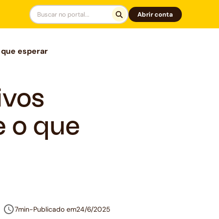
Abrir conta
o que esperar
ivos
e o que
7min
-
Publicado em
24/6/2025