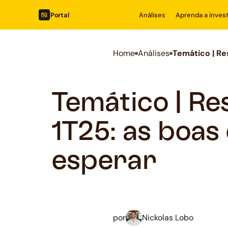
Portal
Análises
Aprenda a invest
Home
Análises
Temático | Re
Temático | Re
1T25: as boas 
esperar
por
Nickolas Lobo