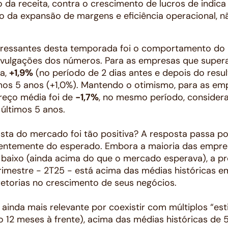
 da receita, contra o crescimento de lucros de indic
io da expansão de margens e eficiência operacional,
eressantes desta temporada foi o comportamento do
divulgações dos números. Para as empresas que supera
a,
+1,9%
(no período de 2 dias antes e depois do resul
mos 5 anos (+1,0%). Mantendo o otimismo, para as em
preço média foi de
-1,7%
, no mesmo período, consider
últimos 5 anos.
posta do mercado foi tão positiva? A resposta passa po
rentemente do esperado. Embora a maioria das empre
a baixo (ainda acima do que o mercado esperava), a 
rimestre - 2T25 - está acima das médias históricas e
retorias no crescimento de seus negócios.
ainda mais relevante por coexistir com múltiplos “es
o 12 meses à frente), acima das médias históricas de 