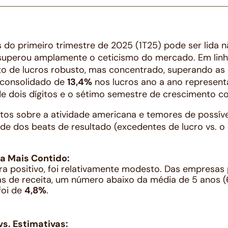
 do primeiro trimestre de 2025 (1T25) pode ser lida 
superou amplamente o ceticismo do mercado. Em linhas
to de lucros robusto, mas concentrado, superando as 
 consolidado de
13,4%
nos lucros ano a ano represent
e dois dígitos e o sétimo semestre de crescimento co
s sobre a atividade americana e temores de possív
ude dos
beats
de resultado (excedentes de lucro vs. 
a Mais Contido:
ra positivo, foi relativamente modesto. Das empresa
s de receita, um número abaixo da média de 5 anos (
foi de
4,8%
.
s. Estimativas: