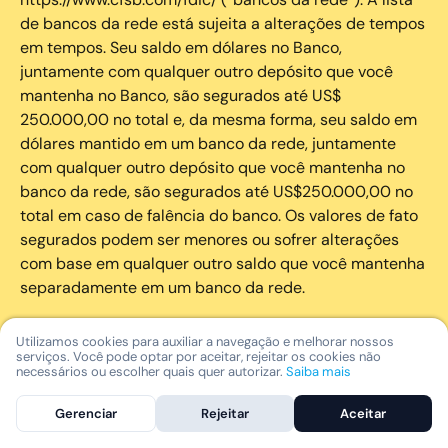
de bancos da rede está sujeita a alterações de tempos
em tempos. Seu saldo em dólares no Banco,
juntamente com qualquer outro depósito que você
mantenha no Banco, são segurados até US$
250.000,00 no total e, da mesma forma, seu saldo em
dólares mantido em um banco da rede, juntamente
com qualquer outro depósito que você mantenha no
banco da rede, são segurados até US$250.000,00 no
total em caso de falência do banco. Os valores de fato
segurados podem ser menores ou sofrer alterações
com base em qualquer outro saldo que você mantenha
separadamente em um banco da rede.
Os serviços de investimento disponíveis na plataforma
Utilizamos cookies para auxiliar a navegação e melhorar nossos
serviços. Você pode optar por aceitar, rejeitar os cookies não
da Nomad são oferecidos a investidores residentes,
necessários ou escolher quais quer autorizar.
Saiba mais
domiciliados ou incorporados na República Federativa
do Brasil por meio da Global Investment Services
Gerenciar
Rejeitar
Aceitar
Distribuidora de Títulos e Valores Mobiliários Ltda.