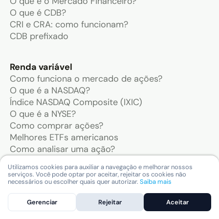
O que é o Mercado Financeiro?
O que é CDB?
CRI e CRA: como funcionam?
CDB prefixado
Renda variável
Como funciona o mercado de ações?
O que é a NASDAQ?
Índice NASDAQ Composite (IXIC)
O que é a NYSE?
Como comprar ações?
Melhores ETFs americanos
Como analisar uma ação?
O que são as Sete Magníficas?
Utilizamos cookies para auxiliar a navegação e melhorar nossos
serviços. Você pode optar por aceitar, rejeitar os cookies não
necessários ou escolher quais quer autorizar.
Saiba mais
Ferramentas
Simulador de aposentadoria
Gerenciar
Rejeitar
Aceitar
Calculadora de investimentos